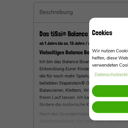
Beschreibung
Cookies
Das tiSsi® Balance Board Set inkl
ab 1 Jahre bis ca. 13 Jahre / max. 60 kg
Wir nutzen Cookie
Vielseitiges Balance Board Set von tiSsi
helfen, diese Web
Ich bin das Balance Board Set von tiSsi®, Eu
verwendeten Cooki
Entwicklung Eurer Kinder! Im Set sind außer
Daten­schutz­erk
die für noch mehr Spielspaß und vielfältige
beliebten Stapelstein® Originalprodukten, bi
Balancieren, Klettern, Wippen oder fantasiev
freien Lauf lassen. Ich kann als Brücke, T
fördere die motorische Kompetenz und stärk
Nach den Grundprinzipien der Montessori-Päd
Selbstständigkeit, das freie Spiel und das 