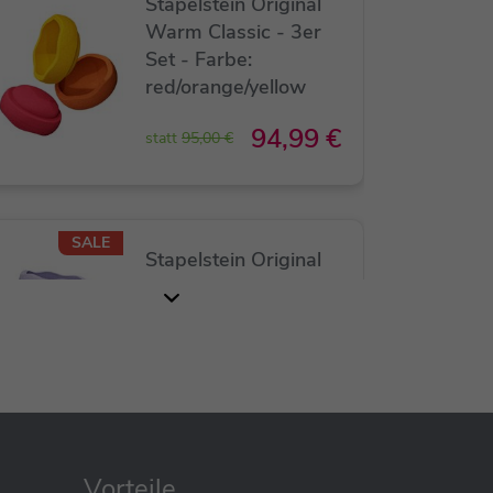
Stapelstein Original
Warm Classic - 3er
Set - Farbe:
red/orange/yellow
94,99 €
statt
95,00 €
SALE
Stapelstein Original
Cool Pastel - 3er Set -
Farbe: mint/light
blue/violet
94,95 €
statt
95,00 €
Vorteile