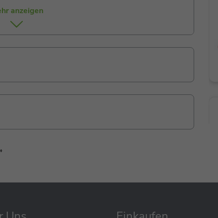
ten und trage dazu bei, die Balance zu verbessern.
hr anzeigen
e abgestimmt, kann aber auch eigenständig genutzt
odukte nicht im Lieferumfang enthalten sind.
»
r Uns
Einkaufen