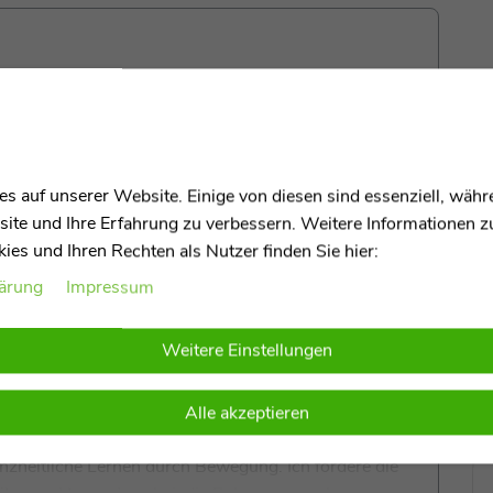
. Stapelstein 6er Set Rainbow Pastel
s auf unserer Website. Einige von diesen sind essenziell, wäh
® inkl. dem Stapelstein 6er Set Rainbow Classic
site und Ihre Erfahrung zu verbessern. Weitere Informationen 
er perfekter Begleiter für die natürliche und gesunde
es und Ihren Rechten als Nutzer finden Sie hier:
dem 6 Original Stapelstein® Stapelsteine enthalten,
lärung
Impressum
 Einsatzmöglichkeiten sorgen. Kompatibel mit den
etet mein Set vielseitige Einsatzmöglichkeiten: Ob
olles Bauen – Eure Kinder können ihrer Kreativität
Weitere Einstellungen
unnel, Wippe oder Bauelement genutzt werden und
e das Gleichgewicht auf spielerische Weise.
Alle akzeptieren
agogik gestaltet, unterstützt ich die
ganzheitliche Lernen durch Bewegung. Ich fördere die