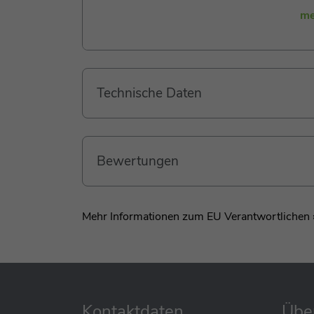
natürliche Entwicklung motorischer Fähigkei
me
Ich bin passgenau auf Stapelstein® Produkt
werden. Bitte beachte, dass Stapelstein® Pr
Technische Daten
Bewertungen
Mehr Informationen zum EU Verantwortlichen 
Kontaktdaten
Übe