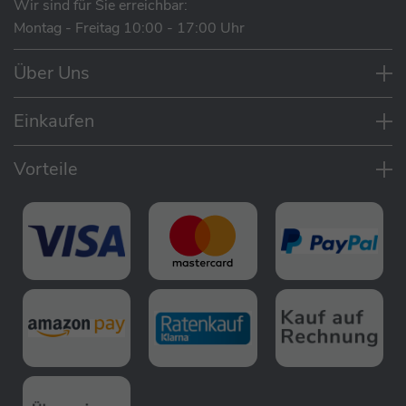
Wir sind für Sie erreichbar:
Mit allen anderen Stapelsteinen und Stapelstein
39,00 €
Montag - Freitag 10:00 - 17:00 Uhr
boards kombinierbar
Erhöhter Rand des Stapelstein Boards gibt
Über Uns
zusätzlichen Halt
Einkaufen
Stapelstein Board - Farbe: Dark Green
Lieferumfang
Vorteile
39,00 €
Stapelstein 3er Set Warm Pastel
Warme Farben für Euren Stapelturm
Mit Original warm classic holst du dir die drei
kräftigen warmen Farbtöne des Regenbogens in dein
Zuhause. Das Dreierset eignet sich perfekt als
Startpaket oder erweitere deine Stapelstein®
Sammlung. Entdecke die Vielseitigkeit, die in