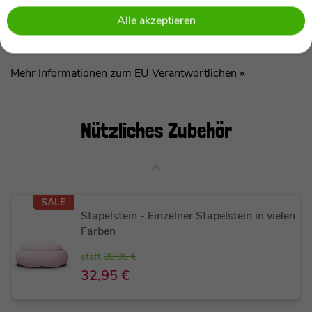
meine Langlebigkeit eine nachhaltige Investition.
Bewertungen
Alle akzeptieren
Mehr Informationen zum EU Verantwortlichen »
Nützliches
Zubehör
SALE
Stapelstein - Einzelner Stapelstein in vielen
Farben
statt
39,95 €
32,95 €