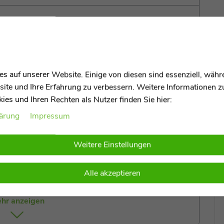
el als 3er Set
s auf unserer Website. Einige von diesen sind essenziell, wäh
l 3er Set und ein wunderbares Spielzeug, das sowohl
site und Ihre Erfahrung zu verbessern. Weitere Informationen 
stert. Es handelt sich bei meinem Set um drei
es und Ihren Rechten als Nutzer finden Sie hier:
 umweltfreundlichem und robustem Kunststoff
lsteine bieten unendliche Möglichkeiten zum Spielen,
lärung
Impressum
peln, balancieren, als Sitzgelegenheit nutzen oder
dere die Kreativität, Motorik und die Fantasie Eurer
Weitere Einstellungen
odass ich problemlos transportiert und in jedem Raum
00 % recyclebar und durch meine Langlebigkeit eine
Alle akzeptieren
hr anzeigen