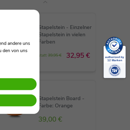
SALE
Stapelstein - Einzelner
Stapelstein in vielen
Farben
rend andere uns
zu den von uns
32,95 €
statt
39,95 €
Stapelstein Board -
Farbe: Orange
39,00 €