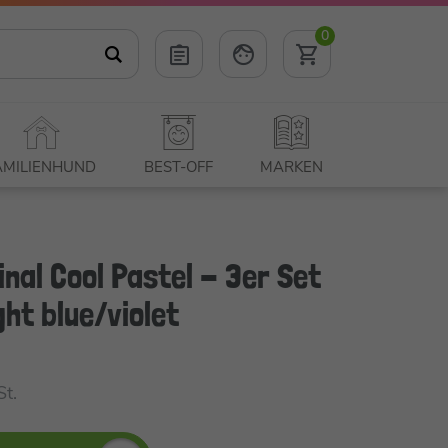
0
AMILIENHUND
BEST-OFF
MARKEN
inal Cool Pastel - 3er Set
ght blue/violet
St.