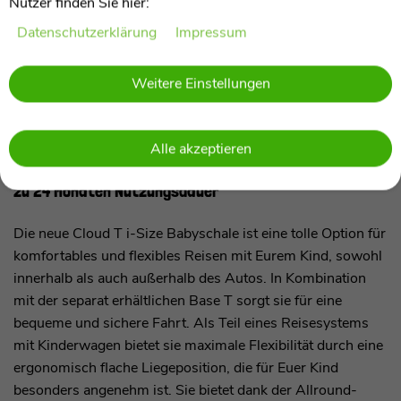
Nutzer finden Sie hier:
Daten­schutz­erklärung
Impressum
Weitere Einstellungen
Alle akzeptieren
Die neue Cloud T i-Size Babyschale von Cybex mit bis
zu 24 Monaten Nutzungsdauer
Die neue Cloud T i-Size Babyschale ist eine tolle Option für
komfortables und flexibles Reisen mit Eurem Kind, sowohl
innerhalb als auch außerhalb des Autos. In Kombination
mit der separat erhältlichen Base T sorgt sie für eine
bequeme und sichere Fahrt. Als Teil eines Reisesystems
mit Kinderwagen bietet sie maximale Flexibilität durch eine
ergonomisch flache Liegeposition, die für Euer Kind
besonders angenehm ist. Sie bietet dank der Allround-