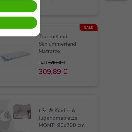
SALE
Träumeland
Schlummerland
Matratze
statt
379,90 €
309,89 €
tiSsi® Kinder &
Jugendmatratze
MONTI 90x200 cm