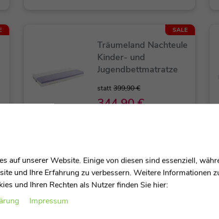
E
SALE
Träumeland Nachteule
Kinder- und
Jugendbettmatratze
statt
399,90 €
344,90 €
E
s auf unserer Website. Einige von diesen sind essenziell, wäh
Träumeland Airkiss
site und Ihre Erfahrung zu verbessern. Weitere Informationen 
Gitterbettmatratze -
es und Ihren Rechten als Nutzer finden Sie hier:
Größe 70 x 140 cm
lärung
Impressum
389,70 €