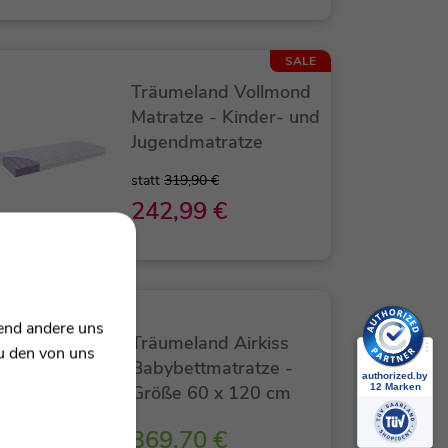
SALE
Träumeland Vollmond
Matratze - Kinder- und
Jugendmatratze
statt
319,90 €
242,99 €
rend andere uns
Träumeland Airkiss
zu den von uns
Babybettmatratze -
Größe 60 x 120 cm
369,70 €