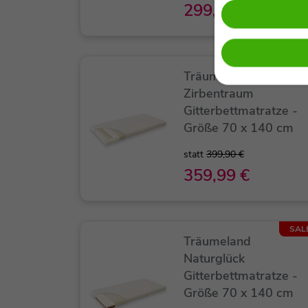
299,90 €
SAL
Träumeland
Zirbentraum
Gitterbettmatratze -
Größe 70 x 140 cm
statt
399,90 €
359,99 €
SAL
Träumeland
Naturglück
Gitterbettmatratze -
Größe 70 x 140 cm