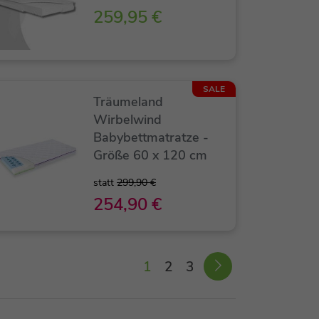
259,95 €
SALE
Träumeland
Wirbelwind
Babybettmatratze -
Größe 60 x 120 cm
statt
299,90 €
254,90 €
1
2
3