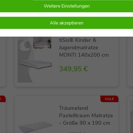
Weitere Einstellungen
Alle akzeptieren
E
tiSsi® Kinder &
Jugendmatratze
MONTI 140x200 cm
349,95 €
E
SALE
Träumeland
Pastelltraum Matratze
- Größe 90 x 190 cm