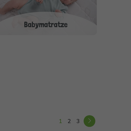
Babymatratze
1
2
3