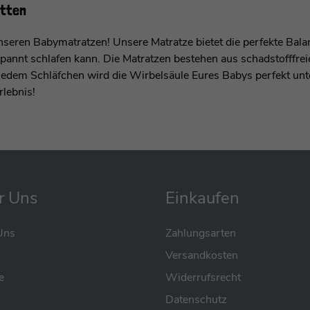
etten
nseren Babymatratzen! Unsere Matratze bietet die perfekte Bal
pannt schlafen kann. Die Matratzen bestehen aus schadstofffreie
jedem Schläfchen wird die Wirbelsäule Eures Babys perfekt unt
rlebnis!
r Uns
Einkaufen
Uns
Zahlungsarten
Versandkosten
e
Widerrufsrecht
Datenschutz