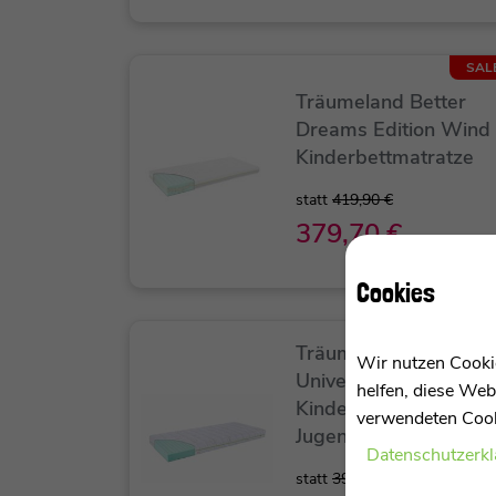
SAL
Träumeland Better
Dreams Edition Wind
Kinderbettmatratze
statt
419,90 €
379,70 €
Cookies
SAL
Träumeland
Wir nutzen Cookie
Universum Matratze -
helfen, diese Web
Kinder- und
verwendeten Cooki
Jugendmatratze
Daten­schutz­erk
statt
399,90 €