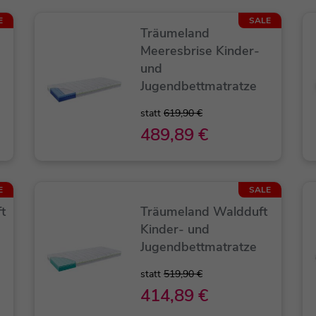
E
SALE
Träumeland
Meeresbrise Kinder-
und
Jugendbettmatratze
statt
619,90 €
489,89 €
E
SALE
t
Träumeland Waldduft
Kinder- und
Jugendbettmatratze
statt
519,90 €
414,89 €