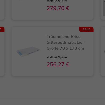
statt
299,90 €
279,70 €
E
SALE
Träumeland Brise
e
Gitterbettmatratze -
Größe 70 x 170 cm
statt
269,90 €
256,27 €