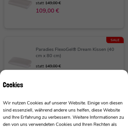
statt
149,00 €
109,00 €
SALE
Paradies FlexoGel® Dream Kissen (40
cm x 80 cm)
statt
149,00 €
109,00 €
Cookies
SALE
Wir nutzen Cookies auf unserer Website. Einige von diesen
Paradies Dala Bio - Ganzjahresbettdecke
sind essenziell, während andere uns helfen, diese Website
Kinder/Jugendliche (135x200cm)
und Ihre Erfahrung zu verbessern. Weitere Informationen zu
den von uns verwendeten Cookies und Ihren Rechten als
statt
179,95 €