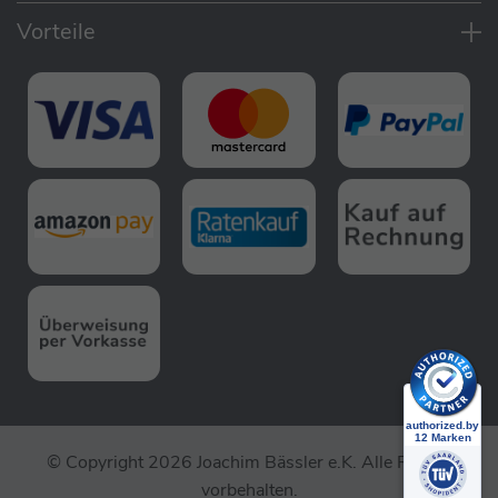
Vorteile
© Copyright 2026 Joachim Bässler e.K. Alle Rechte
vorbehalten.