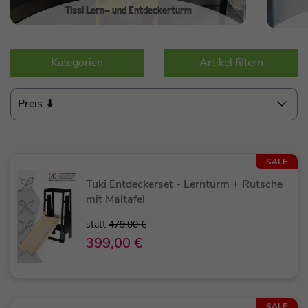
Tissi Lern- und Entdeckerturm
Kategorien
Artikel filtern
Preis ⬇
SALE
Tuki Entdeckerset - Lernturm + Rutsche
mit Maltafel
statt
479,00 €
399,00 €
SALE