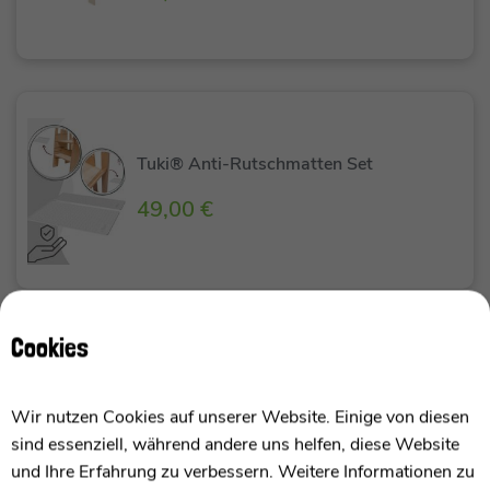
Tuki® Anti-Rutschmatten Set
49,00 €
SALE
Cookies
tiSsi® Tafel für tiSsi® Lernturm
Entdeckerturm Felix
Wir nutzen Cookies auf unserer Website. Einige von diesen
statt
49,95 €
sind essenziell, während andere uns helfen, diese Website
44,99 €
und Ihre Erfahrung zu verbessern. Weitere Informationen zu