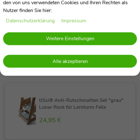
den von uns verwendeten Cookies und Ihren Rechten als
Nutzer finden Sie hier:
Daten­schutz­erklärung
Impressum
Tissi Aufbewahrungs-Box für tiSsi®
Weitere Einstellungen
Lernturm Entdeckerturm Felix
29,95 €
Alle akzeptieren
tiSsi® Anti-Rutschmatten Set "grau"
Lunar Rock für Lernturm Felix
24,95 €