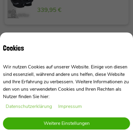
339,95 €
Avionaut AeroFIX RWF AirFlow -
Cookies
Rückwärtsgerichteter Kindersitz (0-18
kg)
Wir nutzen Cookies auf unserer Website. Einige von diesen
339,95 €
sind essenziell, während andere uns helfen, diese Website
und Ihre Erfahrung zu verbessern. Weitere Informationen zu
den von uns verwendeten Cookies und Ihren Rechten als
Nutzer finden Sie hier:
Daten­schutz­erklärung
Impressum
Avionaut AeroFIX AirFlow - Reboard
Kindersitz (0-18 kg)
Weitere Einstellungen
339,95 €