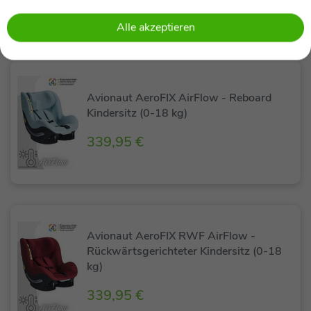
Alle akzeptieren
Avionaut AeroFIX AirFlow - Reboard
Kindersitz (0-18 kg)
339,95 €
Avionaut AeroFIX RWF AirFlow -
Rückwärtsgerichteter Kindersitz (0-18
kg)
339,95 €