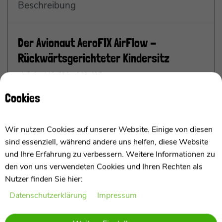
Beschreibung
Der Avionaut AeroFIX AirFlow -
Rückwärtsgerichteter Kindersitz
ab Geburt bis 18 kg / 61-105 cm
Cookies
Die wichtigsten Punkte im Überblick
AirFlow-Polsterung für optimale
Wir nutzen Cookies auf unserer Website. Einige von diesen
Klimatisierung
– Ventilierende Kanäle und
sind essenziell, während andere uns helfen, diese Website
Mesh-Material führen Hitze ab und isolieren
und Ihre Erfahrung zu verbessern. Weitere Informationen zu
Wärme
- AirFlow padding for optimal climate
den von uns verwendeten Cookies und Ihren Rechten als
control – Ventilation channels and mesh
Nutzer finden Sie hier:
remove heat and insulate warmth
Garantiert
effektiven Nacken- und
Daten­schutz­erklärung
Impressum
Wirbelschutz bei Frontaufprall
, wenn der Sitz
mehr anzeigen
rein rückwärtsgerichtet montiert ist
-