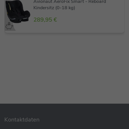
Avionaut AeroFix Smart - Reboard
Kindersitz (0-18 kg)
289,95 €
Der Avionaut AeroFIX RWF AirFlow von 0-4 Jahren
rückwärtsgerichtet unterwegs
Ich bin der Avionaut AeroFIX RWF AirFlow, der
ideale Autositz für Ihr Kind bis zum 4. Lebensjahr.
Ich wurde speziell für die ausschließlich
rückwärtsgerichtete Nutzung konzipiert, denn
Sicherheit hat bei mir oberste Priorität. Egal, ob es
heiß oder kalt ist, meine AirFlow-Polsterung sorgt
das ganze Jahr über für optimalen Komfort. An
heißen Sommertagen gewährleiste ich eine
hervorragende Luftzirkulation, die das Schwitzen
verhindert. Im Winter hingegen umhülle ich Euer
Kind mit einer warmen, atmungsaktiven
Kontaktdaten
Isolierschicht, die für angenehme Temperaturen
sorgt.