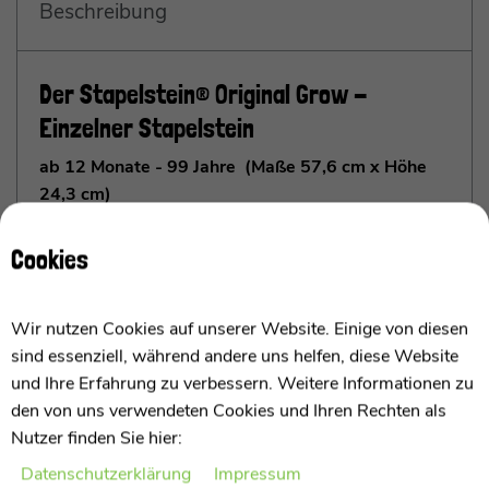
Beschreibung
Der Stapelstein® Original Grow -
Einzelner Stapelstein
ab 12 Monate - 99 Jahre (Maße 57,6 cm x Höhe
24,3 cm)
Cookies
Der Spielbegleiter für Generationen – Entdecken,
Lernen und Interagieren auf Augenhöhe
Wir nutzen Cookies auf unserer Website. Einige von diesen
Ich bin der Stapelstein® Original Grow und bringe
sind essenziell, während andere uns helfen, diese Website
frischen Wind in die Spielwelt – für alle, die ab 12
und Ihre Erfahrung zu verbessern. Weitere Informationen zu
Monaten bis ins hohe Alter Freude an Bewegung und
den von uns verwendeten Cookies und Ihren Rechten als
Interaktion haben. Mit meiner doppelten Größe im
Nutzer finden Sie hier:
Vergleich zum Stapelstein® Original eröffne ich neue
Perspektiven und ermögliche es Erwachsenen, die
Daten­schutz­erklärung
Impressum
mehr anzeigen