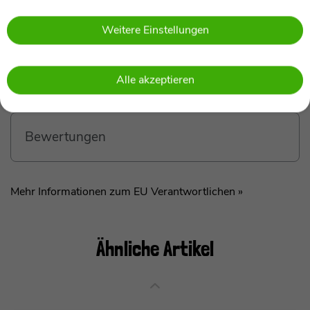
Welt aus der Sicht eines zweijährigen Kindes zu
erleben. Mein innovatives Spielkonzept verbindet
Weitere Einstellungen
Generationen und fördert die Interaktion zwischen
Kindern und Erwachsenen auf Augenhöhe.
Technische Daten
Ich inspiriere zu gegenseitigem Lernen und dem
Alle akzeptieren
Entdecken fantastischer Welten. Egal ob drinnen
oder draußen, bei jedem Wetter – ich bin für alle
Abenteuer bereit! Mit mir könnt Ihr stapeln, sortieren,
Bewertungen
balancieren, schütten, kreiseln und trommeln. Ich bin
modular und vielseitig einsetzbar und ermögliche
endlosen Spielspaß.
Mehr Informationen zum EU Verantwortlichen »
Meine Langlebigkeit und Robustheit machen mich
zum idealen Spielgefährten. Ich habe keine spitzen
Ecken und bin wasser-, speichel-, bissfest sowie UV-
Ähnliche Artikel
beständig. Sicherheit steht bei mir an erster Stelle –
dennoch gilt: Kinder unter 36 Monaten sollten immer
beaufsichtigt werden, wenn sie mit mir spielen.