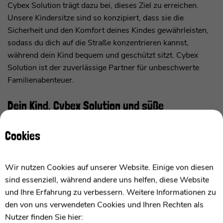
Cybex Solution trägt dazu bei, dieses Ziel zu erreichen.
Unsere Kindersitze sind so konzipiert, dass sie die
Sicherheit und den Komfort deines Kindes gewährleisten,
sodass du dich auf die Straße konzentrieren kannst,
während dein Kind bequem und geschützt sitzt. Cybex
Solution ist der zuverlässige Partner für unbeschwerte
Familienabenteuer.
Dein Kind, Cybex Solution und süße
Erinnerungen auf Reisen
Cookies
Die Kindheit ist eine Zeit voller Abenteuer und
Entdeckungen, und Reisen sind oft der Höhepunkt dieser
Wir nutzen Cookies auf unserer Website. Einige von diesen
Erinnerungen. Mit Cybex Solution kannst du sicherstellen,
sind essenziell, während andere uns helfen, diese Website
dass diese Erinnerungen süß und sicher sind. Unsere
und Ihre Erfahrung zu verbessern. Weitere Informationen zu
Kindersitze bieten nicht nur Schutz vor Unfällen, sondern
den von uns verwendeten Cookies und Ihren Rechten als
auch den nötigen Komfort, damit dein Kind entspannt und
Nutzer finden Sie hier: