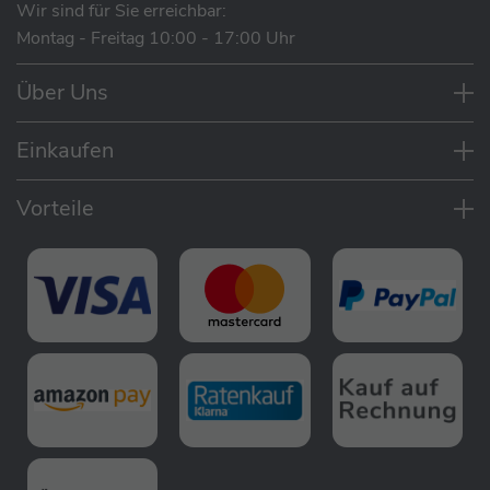
Wir sind für Sie erreichbar:
Montag - Freitag 10:00 - 17:00 Uhr
Lieferumfang
Über Uns
Paradies Anela Bio - 4-Jahreszeiten Bettdecke
für Kinder und Jugendliche (155 cm x 200 cm)
Einkaufen
Vorteile
Fasertraum mit Aloe Vera
Die Faserbettdecke Anela Bio mit Paradies
Greentex® BIO-Baumwolle und seidig weicher Aloe
Vera-Gewebeveredelung gibt ein Gefühl des
intensiven Wohlbefindens. Die Füllung Paradies Fill®
Comfort ist eine Textilfaser-Füllung mit kuscheligem
Volumen und besonderem Dauerbausch durch die
Paradies Highloft® Fasertechnologie.