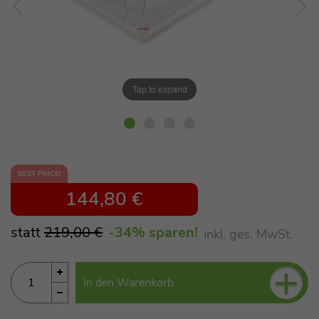
Tap to expand
BEST PRICE!
144,80 €
statt
219,00 €
-34
% sparen!
inkl. ges. MwSt.
+
In den Warenkorb