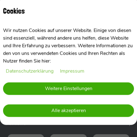
Cookies
Kontaktdaten
Wir nutzen Cookies auf unserer Website. Einige von diesen
sind essenziell, während andere uns helfen, diese Website
Tel:
+49 (0) 7452 9191520
und Ihre Erfahrung zu verbessern. Weitere Informationen zu
den von uns verwendeten Cookies und Ihren Rechten als
E-Mail:
shop@all-4-baby.de
Nutzer finden Sie hier:
Wir sind für Sie erreichbar:
Daten­schutz­erklärung
Impressum
Montag - Freitag 10:00 - 17:00 Uhr
Weitere Einstellungen
Über Uns
Einkaufen
Alle akzeptieren
Vorteile