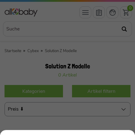
0
Startseite
Cybex
Solution Z Modelle
Solution Z Modelle
0 Artikel
Kategorien
Artikel filtern
Preis ⬇