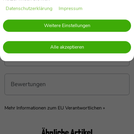
Euer Kind von der Geburt bis etwa zum vierten
Daten­schutz­erklärung
Impressum
Lebensjahr. Ich bin perfekt geeignet für Kinder von
40 bis 105 cm – und das in der Rückwärtsrichtung,
mehr anzeigen
Weitere Einstellungen
die ich als sicherste Position für Neugeborene und
Kleinkinder empfehle.
Wenn Euer Kind älter ist und mindestens 15 Monate
Alle akzeptieren
alt, kann ich auch vorwärtsgerichtet genutzt werden.
Technische Daten
Mein integrierter Rückprallbügel sorgt nicht nur für
zusätzliche Sicherheit, sondern auch für mehr
Beinfreiheit. Ich warne mit einer praktischen
Drehsperre, wenn es noch zu früh für die
Bewertungen
Vorwärtsfahrt ist, und mein einfaches ISOFIX-
System macht die Installation kinderleicht. Die
Farbindikatoren zeigen Euch sofort, ob ich sicher im
Mehr Informationen zum EU Verantwortlichen »
Auto installiert bin.
Mit meinem 360°-Drehmechanismus könnt Ihr mich
mühelos zur Fahrzeugtür drehen, was das Ein- und
Ähnliche Artikel