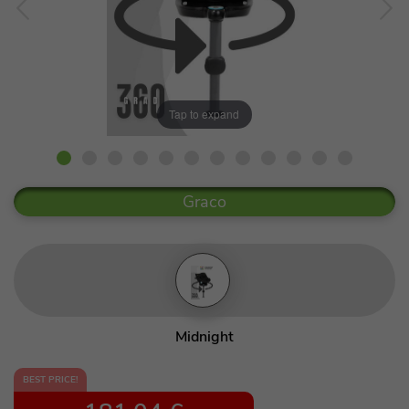
Tap to expand
Graco
Midnight
BEST PRICE!