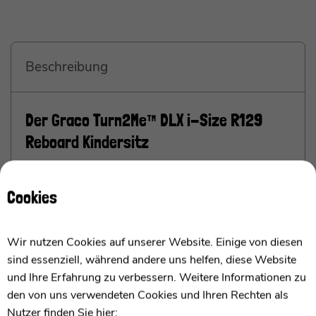
Beschreibung
Der Graco Turn2Me™ DLX i-Size R129
Reboard Kindersitz
ab Geburt bis 4 Jahren / 40 bis 105 cm
Cookies
Der sicherste Begleiter für Euer Kind von der
Geburt bis 4 Jahren!
Wir nutzen Cookies auf unserer Website. Einige von diesen
Ich bin der Graco Turn2Me™ DLX i-Size, ein
sind essenziell, während andere uns helfen, diese Website
innovativer Kindersitz, der höchste
und Ihre Erfahrung zu verbessern. Weitere Informationen zu
Sicherheitsstandards erfüllt. Mit meiner i-Size und
den von uns verwendeten Cookies und Ihren Rechten als
R129-Zertifizierung garantiere ich Sicherheit für
Nutzer finden Sie hier: