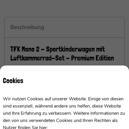
Beschreibung
TFK Mono 2 - Sportkinderwagen mit
Luftkammerrad-Set - Premium Edition
ab Geburt bis 3 Jahre (ca. 25kg) geeignet
Cookies
Die wichtigsten Punkte im Überblick
Wir nutzen Cookies auf unserer Website. Einige von diesen
Geeignet ab
ca. 9 Monaten bis 4 Jahren
-
sind essenziell, während andere uns helfen, diese Website
Suitable for children from about 9 months up to
und Ihre Erfahrung zu verbessern. Weitere Informationen zu
4 years
den von uns verwendeten Cookies und Ihren Rechten als
Stufenlos verstellbare, atmungsaktive und
Nutzer finden Sie hier:
ergonomische Rückenlehn
e
- Stepless