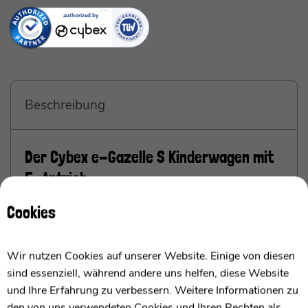
Beschreibung
Der Cybex e-Gazelle S Kinderwagen mit
E-Antrieb
ab Geburt bis 4 Jahren / 0-22kg
Cookies
Cybex e-Gazelle S: Euer zuverlässiger Partner
Wir nutzen Cookies auf unserer Website. Einige von diesen
mit E-Antrieb für müheloses Fahren auf jedem
sind essenziell, während andere uns helfen, diese Website
Terrain
und Ihre Erfahrung zu verbessern. Weitere Informationen zu
den von uns verwendeten Cookies und Ihren Rechten als
Ich bin die Cybex e-Gazelle S, Euer perfekter