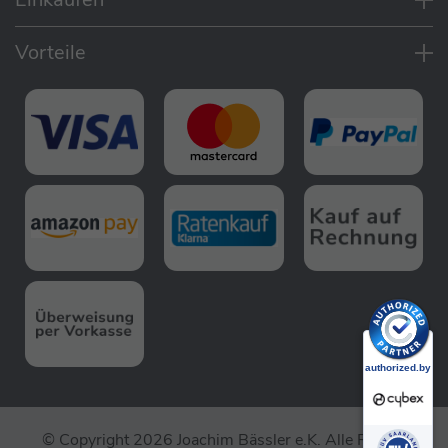
E-Antrieb und Multi-Terrain-Support:
Komfortable Fortbewegung bergauf,
Vorteile
bergab und auf unebenem Gelände
Leichte Steuerung über einen intuitiven
Hebel am Schiebegriff
Wiegefunktion:
Aktivierung per Knopfdruck
Bewegt den E-Kinderwagen automatisch
vor und zurück
Beruhigt das Baby und wiegt es sanft in
den Schlaf, während die Hände frei
bleiben
Benutzeroberfläche:
Steuerung von Unterstützung und
Geschwindigkeit über den Hebel am
Schiebegriff
Einfache Kontrolle der Wiegefunktion,
© Copyright 2026 Joachim Bässler e.K. Alle Rechte