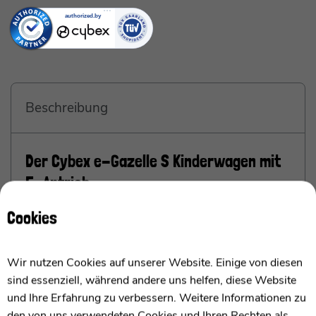
Beschreibung
Der Cybex e-Gazelle S Kinderwagen mit
E-Antrieb
ab Geburt bis 4 Jahren / 0-22kg
Cookies
Cybex e-Gazelle S: Euer zuverlässiger Partner
Wir nutzen Cookies auf unserer Website. Einige von diesen
mit E-Antrieb für müheloses Fahren auf jedem
sind essenziell, während andere uns helfen, diese Website
Terrain
und Ihre Erfahrung zu verbessern. Weitere Informationen zu
den von uns verwendeten Cookies und Ihren Rechten als
Ich bin die Cybex e-Gazelle S, Euer perfekter