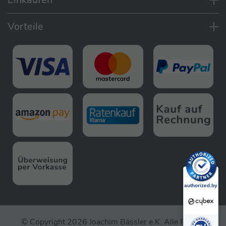
E-Antrieb und Multi-Terrain-Support:
Komfortable Fortbewegung bergauf,
Vorteile
bergab und auf unebenem Gelände
Leichte Steuerung über einen intuitiven
Hebel am Schiebegriff
Wiegefunktion:
Aktivierung per Knopfdruck
Bewegt den E-Kinderwagen automatisch
vor und zurück
Beruhigt das Baby und wiegt es sanft in
den Schlaf, während die Hände frei
bleiben
Benutzeroberfläche:
Steuerung von Unterstützung und
Geschwindigkeit über den Hebel am
Schiebegriff
Einfache Kontrolle der Wiegefunktion,
© Copyright 2026 Joachim Bässler e.K. Alle Rechte