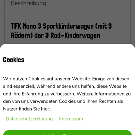
Beschreibung
TFK Mono 3 Sportkinderwagen (mit 3
Rädern) der 3 Rad-Kinderwagen
ab 6 Monaten bis 4-5 Jahren / 0-34 kg
Cookies
Die wichtigsten Punkte im Überblick
Wir nutzen Cookies auf unserer Website. Einige von diesen
Geeignet ab
ca. 6 Monaten bis 4–
sind essenziell, während andere uns helfen, diese Website
5 Jahre
/ max. 34 kg
–
und Ihre Erfahrung zu verbessern. Weitere Informationen zu
suitable from about 6 months to 4–
den von uns verwendeten Cookies und Ihren Rechten als
5 years / max. 34 kg
Nutzer finden Sie hier:
Großes erweiterbares Verdeck
mit Lüftungsfenster
large extendable canopy with ventilation window and
Daten­schutz­erklärung
Impressum
Hand‑ und Scheibenbremse
mit Parkfunktion für voll
hand and disc brake with parking function for full contr
mehr anzeigen