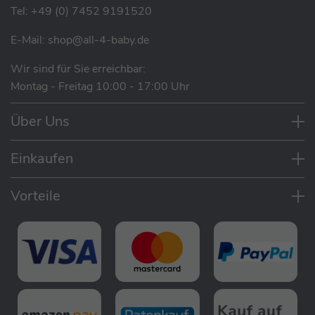
atmungsaktiven XXL Sitz ausgestattet, der in eine
Tel:
+49 (0) 7452 9191520
große Liegefläche umgewandelt werden kann – ideal
E-Mail:
shop@all-4-baby.de
für Ruhephasen. Mein erweiterbares Verdeck bietet
zusätzlichen Schutz vor Sonne und Wetter, während
Wir sind für Sie erreichbar:
das Lüftungsfenster für eine verbesserte
Montag - Freitag 10:00 - 17:00 Uhr
Luftzirkulation sorgt.
Über Uns
Für die Sicherheit und den Komfort habe ich auch ein
Fußbrett und einen Bauchbügel integriert. Die
Einkaufen
wendbare, zweifarbige Sitzeinlage ist
herausnehmbar, was die Reinigung zum Kinderspiel
Vorteile
macht.