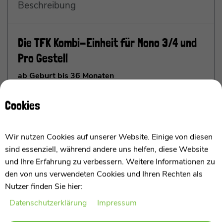
Beschreibung
Die TFK Kombi-Einheit für Mono 3/4 und
Pro Gestell
ab Geburt bis 36 Monaten
Cookies
Die wichtigsten Punkte im Überblick
Wanne und Sitz in einem
/ ohne Rahmen –
Wir nutzen Cookies auf unserer Website. Einige von diesen
nutzbar ab Geburt bis ca. 36 Monate
– bassinet
sind essenziell, während andere uns helfen, diese Website
and seat combined / without frame combined –
und Ihre Erfahrung zu verbessern. Weitere Informationen zu
usable from birth up to about 36 months​
den von uns verwendeten Cookies und Ihren Rechten als
In beide Fahrtrichtungen
montierbar – eltern‑
Nutzer finden Sie hier:
oder fahrtrichtungsorientiert
–
Daten­schutz­erklärung
Impressum
reversible mounting – parent or forward facing
Hochwertige
Komfort‑Matratze
und weiche
mehr anzeigen