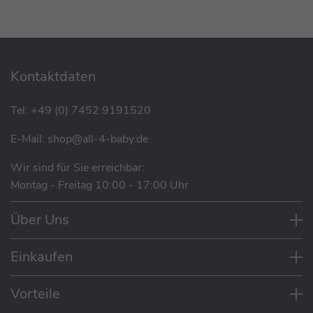
Gazelle S Kinderwagen
Ab Geburt bis zu 9 kg (ca. 6 Monate)
XXL-Sonnenverdeck mit atmungsaktivem
Mesh-Einsatz
Kontaktdaten
Grosszügiger Innenraum & weiche Matratze
Verschiedene Befestigungsmöglichkeiten
Tel:
+49 (0) 7452 9191520
Maximaler Komfort und Rückenunterstützung
durch eine gemütliche Schaumstoffmatatze
E-Mail:
shop@all-4-baby.de
Integriertem Tragegriff zum leichten tragen,
sowie auf dem Gestell anbringen und
Wir sind für Sie erreichbar:
abnehmen
Montag - Freitag 10:00 - 17:00 Uhr
Macht den Gazelle S Buggy zum
Neugeborenwagen, Geschwisterwagen mit
Über Uns
Sitzeinheit oder Zwillingswagen (2
Babywannen notwendig)
Einkaufen
Babywanne passt nur zu Modell 2023!
Vorteile