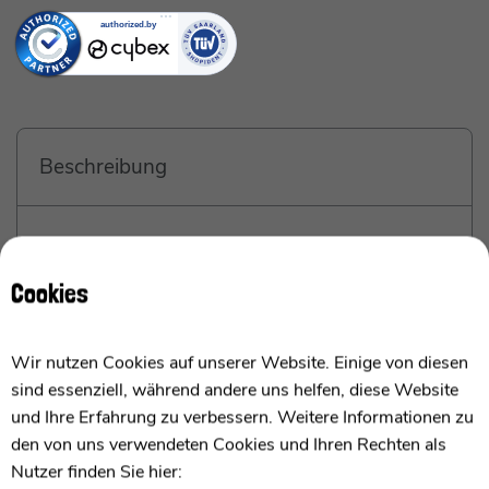
Beschreibung
Der Cybex Gazelle S Cot - Babywanne
Kinderwagenaufsatz für Euren Gazelle S
Cookies
Geschwisterwagen
Ab Geburt bis 9 kg (ca. 6 Monate)
Wir nutzen Cookies auf unserer Website. Einige von diesen
sind essenziell, während andere uns helfen, diese Website
und Ihre Erfahrung zu verbessern. Weitere Informationen zu
Macht den Cybex Gazelle S Kinderwagen
den von uns verwendeten Cookies und Ihren Rechten als
neugeborenentauglich
Nutzer finden Sie hier:
Ich bin die Cybex Gazelle Cot S Babywanne und mit