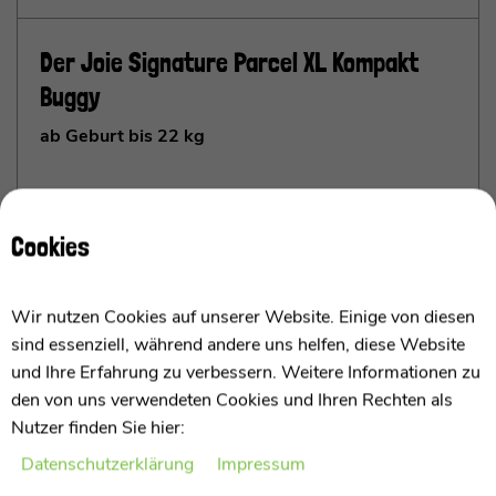
Der Joie Signature Parcel XL Kompakt
Buggy
ab Geburt bis 22 kg
Der perfekte Begleiter für unvergessliche
Ausflüge mit Eurem Kind!
Cookies
Ich bin der Joie Parcel LX – Euer idealer Begleiter für
unvergessliche Ausflüge mit Eurem Kind. Mit einem
Wir nutzen Cookies auf unserer Website. Einige von diesen
Gewicht von nur 7,7 kg bin ich ein echtes
sind essenziell, während andere uns helfen, diese Website
Leichtgewicht, das Ihr mühelos überallhin
und Ihre Erfahrung zu verbessern. Weitere Informationen zu
mitnehmen könnt. Trotz meiner kompakten Größe
den von uns verwendeten Cookies und Ihren Rechten als
habe ich eine robuste Konstruktion, die Stabilität und
Nutzer finden Sie hier:
Langlebigkeit garantiert – ich bin bereit für jedes
mehr anzeigen
Daten­schutz­erklärung
Impressum
Abenteuer!