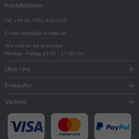
Kontaktdaten
Tel:
+49 (0) 7452 9191520
SALE
E-Mail:
shop@all-4-baby.de
Cybex Agis Buggy - Reisebuggy
Wir sind für Sie erreichbar:
statt
209,95 €
Montag - Freitag 10:00 - 17:00 Uhr
168,00 €
Über Uns
SALE
Einkaufen
Kinderkraft Pilot 2 Buggy / Reisebuggy
Eigenschaften
Vorteile
statt
199,90 €
Geeignet für Kinder bis zu einem Gewicht von
179,00 €
22 kg
Wiegt nur 7,7 kg, was ihn zu einem echten
Leichtgewicht macht
Trotz des geringen Gewichts bietet er eine
SALE