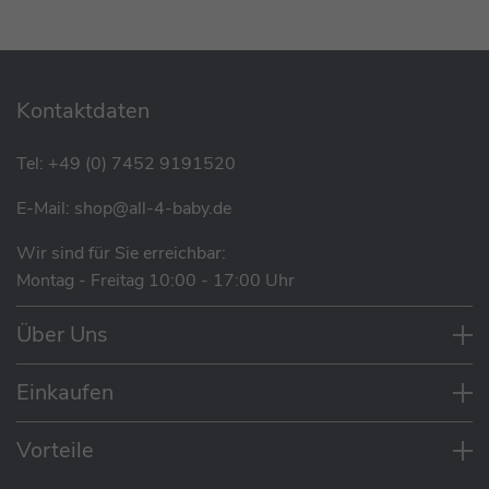
Graco Myavo Buggy
Sonneneinstrahlung.
statt
159,95 €
117,97 €
Kontaktdaten
Tel:
+49 (0) 7452 9191520
SALE
E-Mail:
shop@all-4-baby.de
Cybex Agis Buggy - Reisebuggy
Wir sind für Sie erreichbar:
statt
209,95 €
Montag - Freitag 10:00 - 17:00 Uhr
168,00 €
Über Uns
SALE
Einkaufen
Eigenschaften
Kinderkraft Pilot 2 Buggy / Reisebuggy
Ab Geburt (mit separat erhältlicher Ramble
Vorteile
statt
199,90 €
Babywanne) bis 22 kg nutzbar
182,99 €