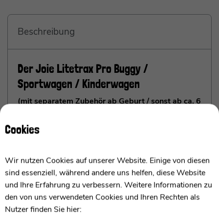
Beschreibung
Der Joie Litetrax Pro Buggy /
Sportwagen / Kinderwagen
(mit separatem Zubehör ab Geburt / sonst ab ca. 6
Monaten - 5 Jahre, max. 22 kg)
Cookies
Die wichtigsten Punkte im Überblick
Ein-Hand-Faltmechanismus
für kompaktes
Wir nutzen Cookies auf unserer Website. Einige von diesen
Verstauen
– One-hand folding mechanism for
sind essenziell, während andere uns helfen, diese Website
compact storage
und Ihre Erfahrung zu verbessern. Weitere Informationen zu
Flex-Komfort-Federung
und Sitzkomfort,
den von uns verwendeten Cookies und Ihren Rechten als
auch für unebene Wege
– Flex comfort
Nutzer finden Sie hier:
suspension and seating comfort, suitable for