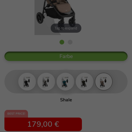
Tap to expand
Farbe
Shale
Pebble
BEST PRICE!
179,00 €