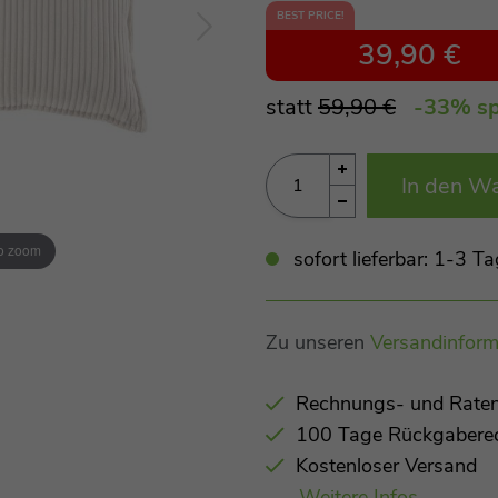
BEST PRICE!
39,90 €
statt
59,90 €
-33
% sp
In den W
to zoom
sofort lieferbar: 1-3 
Zu unseren
Versandinform
Rechnungs- und Raten
100 Tage Rückgabere
Kostenloser Versand
Weitere Infos