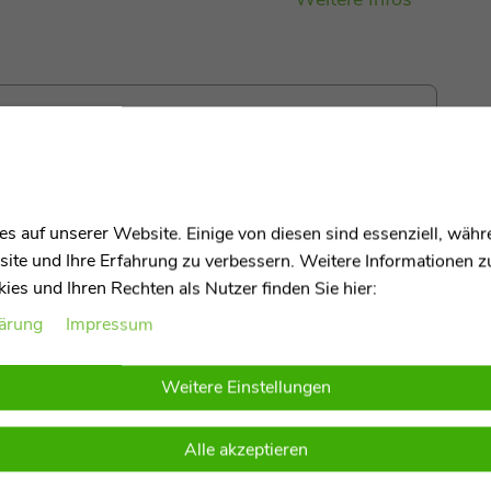
s auf unserer Website. Einige von diesen sind essenziell, wäh
site und Ihre Erfahrung zu verbessern. Weitere Informationen 
es und Ihren Rechten als Nutzer finden Sie hier:
eine charmante Ergänzung für jeden Wohnraum. Mein
lärung
Impressum
fiziertem Breitcord, der aus recycelten PET-Flaschen
zu 100 % aus
Micro-Cluster-Faser
, die zusätzliche
Weitere Einstellungen
cht, waschbar und antiallergen ist. Mit einer Größe von
kt für gemütliche Stunden auf dem Sofa oder im
Alle akzeptieren
könnt Ihr mich einfach in der Maschine waschen. Mit
einen Hauch von Farbe zu verleihen. Holt mich zu