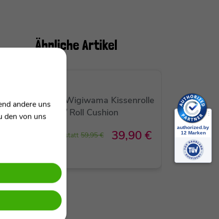
Ähnliche Artikel
SALE
Wigiwama Kissenrolle
rend andere uns
/ Roll Cushion
zu den von uns
39,90 €
statt
59,95 €