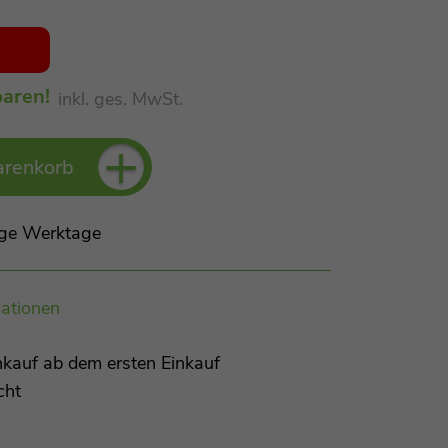
aren!
inkl. ges. MwSt.
+
arenkorb
Tage Werktage
ationen
kauf ab dem ersten Einkauf
cht