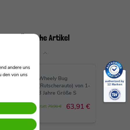
Ähnliche Artikel
rend andere uns
SALE
zu den von uns
Wheely Bug
(Rutscherauto) von 1-
3 Jahre Größe S
63,91 €
statt
79,90 €