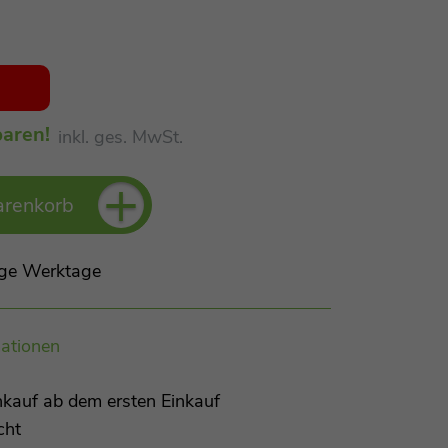
aren!
inkl. ges. MwSt.
+
arenkorb
Tage Werktage
ationen
kauf ab dem ersten Einkauf
cht