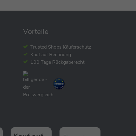
Scoot and Ride My
First 3in1 Babyroller /
Vorteile
Babyrutscher
Trusted Shops Käuferschutz
79,90 €
Kauf auf Rechnung
100 Tage Rückgaberecht
Scoot&Ride
Highwaykick 3S -
Scooter / Kickboard
99,90 €