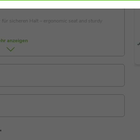
und Selbstvertrauen
– promotes balance, coordination,
 für sicheren Halt
– ergonomic seat and sturdy
s zum Individualisieren
– built-in storage and sticker
hr anzeigen
ber Walk n’ Roll 2in1 Eco
ure Kleinsten von den ersten Entdeckungstouren an –
eines 2-in-1-Designs diene ich als Lauflernhilfe und
onaten und unterstütze so gezielt die motorische
kzeuglos umbauen: die T-Bar drehen, Spezialräder
»
om Rutscher zur Lauflernhilfe! Mein Rahmen besteht