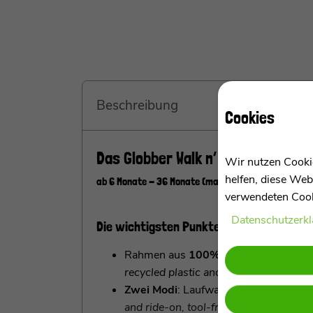
Beschreibung
Cookies
Das Globber Walk n’ Roll 2in1 Eco
Wir nutzen Cookie
helfen, diese Web
ab 6 Monate - 36 Monate (maximal 22 kg)
verwendeten Cooki
Daten­schutz­erk
Die wichtigsten Punkte in der Übersicht
Rahmen aus
100% recyceltem Kunst
recycled plastic and wheat straw
Zwei Modi
: Laufwagen und Rutscher
and ride-on, tool-free conversion