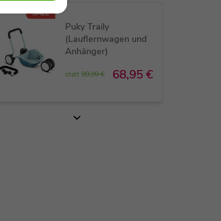
SALE
Puky Traily
(Lauflernwagen und
Anhänger)
68,95 €
statt
99,99 €
SALE
Großer Wheely Bug
(Rutscherauto) 3-6
Jahren (Müller &
Herber)
79,10 €
statt
89,90 €