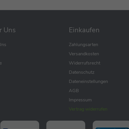
nststoff und biologisch abbaubarem Weizenstroh und
ch.
ädern, die bei Bedarf für sicheren Halt im Laufmodus
 Lenker und das geräumige Staufach unter dem Sitz
r Uns
Einkaufen
es Wichtige. Mit den drei beiliegenden Sticker-Sets
 verleihen. Belastbar bis 20 kg – und immer bereit für
Uns
Zahlungsarten
Versandkosten
e
Widerrufsrecht
Datenschutz
Dateneinstellungen
AGB
Impressum
Vertrag widerrufen