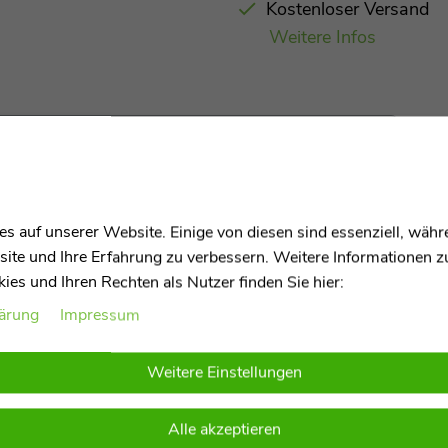
Kostenloser Versand
Weitere Infos
 / Laufwagen und Rutscher
s auf unserer Website. Einige von diesen sind essenziell, wäh
site und Ihre Erfahrung zu verbessern. Weitere Informationen 
es und Ihren Rechten als Nutzer finden Sie hier:
lärung
Impressum
stoff
und Weizenstroh
– frame made of 100%
Weitere Einstellungen
, werkzeuglos umbaubar
– two modes: baby walker
Alle akzeptieren