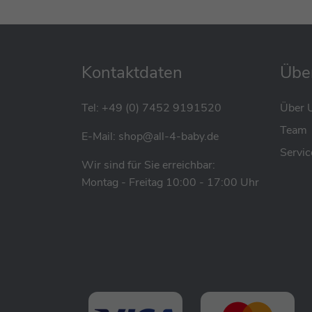
aus 100 % GRS-zertifiziertem Recyclingku
macht mich langlebig sowie umweltfreundli
Ich rolle auf stabilen, geräuscharmen TPE-R
sorgen. Mein ergonomischer Sitz, robuster
Kontaktdaten
Übe
bieten Komfort, Sicherheit und Platz für all
könnt Ihr mir sogar einen ganz eigenen Look
Tel:
+49 (0) 7452 9191520
Über 
neues Abenteuer!
Team
E-Mail:
shop@all-4-baby.de
Servic
Wir sind für Sie erreichbar:
Montag - Freitag 10:00 - 17:00 Uhr