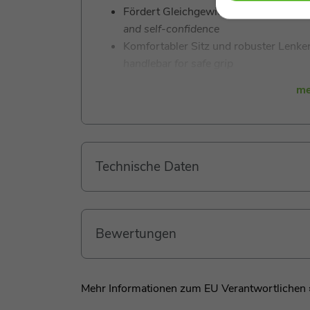
Fördert Gleichgewicht, Koordination 
and self-confidence
Komfortabler Sitz und robuster Lenker
handlebar for safe grip
Integrierter Stauraum und
Sticker-Set
me
sets for customization
Technische Daten
Euer nachhaltiger Wegbegleiter – der Glob
Ich bin das Globber Walk n' Roll begleite E
ob beim Sitzen, Stehen oder Laufen! Dank m
Bewertungen
Aufsitz-Fahrzeug für Kinder von 6 bis 36 M
Entwicklung.
Mit nur einem Handgriff könnt Ihr mich wer
Mehr Informationen zum EU Verantwortlichen 
ein- oder ausklappen – schon wechsle ich v