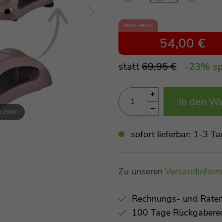
BEST PRICE!
54,00 €
statt
69,95 €
-23
% sp
In den W
to zoom
sofort lieferbar: 1-3 
Zu unseren
Versandinform
Rechnungs- und Raten
100 Tage Rückgabere