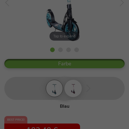
Tap to expand
Farbe
Blau
Rot
BEST PRICE!