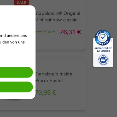
SALE
Stapelstein® Original
Mini rainbow classic
76,31 €
statt
79,00 €
rend andere uns
zu den von uns
Stapelstein Inside
Warm Pastel
79,95 €