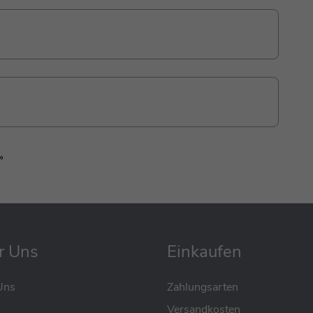
alance-Element, Spiel- oder Lernwelt-Partner: Meine
d meiner Belastbarkeit bis zu 120 kg bin ich sicher
eichelbeständig, sodass ich sowohl drinnen als auch
ierende Oberfläche sorgt auch bei kühlem Wetter für
 oder im privaten Bereich – ich fördere eigenständiges
ltersgruppen.
»
r Uns
Einkaufen
Uns
Zahlungsarten
Versandkosten