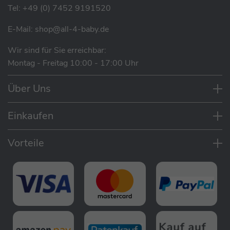
Tel:
+49 (0) 7452 9191520
Unterstützt die ersten Schritte des Babys
Geräumige Box zum Transport von
E-Mail:
shop@all-4-baby.de
Lieblingsspielzeugen
Wir sind für Sie erreichbar:
Einfacher Umbau, wenn das Kind wächst:
Montag - Freitag 10:00 - 17:00 Uhr
Lauflernhilfe, Schubkarre, Tritthocker
Ideal zum Erlernen grundlegender motorischer
Über Uns
Fähigkeiten
Pflege: Abwischen, ins Bad nehmen,
Einkaufen
spülmaschinenfest
Qualität: 100 % recycelbarer EPP-Schaum und
ABS in Lebensmittelqualität
Vorteile
Lieferumfang
22 Elemente (3x Blöcke, 14x Verbinder, 4x
Schaumstoffräder, 1x Box)
Anleitung