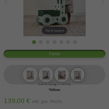
Tap to expand
Farbe
Sand Grey / Honey
Deep Blue / Sky
Yellow
Blue
139,00 €
inkl. ges. MwSt.