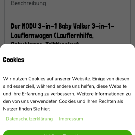
Beschreibung
Der MODU 3-in-1 Baby Walker 3-in-1-
Lauflernwagen (Lauflernhilfe,
Schubkarre, Tritthocker)
geeignet von 0-6 Jahren / bis 50 kg belastbar
Cookies
3 Spielzeuge in Einem
Wir nutzen Cookies auf unserer Website. Einige von diesen
Ich bin der 3-in-1-Lauflernwagen von MODU und ein
sind essenziell, während andere uns helfen, diese Website
vielseitiges und durchdachtes Spielzeug, das die
und Ihre Erfahrung zu verbessern. Weitere Informationen zu
ersten Gehversuche Eures Kindes unterstützt. Mit
den von uns verwendeten Cookies und Ihren Rechten als
meinen lustigen und ansprechenden Funktionen
Nutzer finden Sie hier:
sorge ich für jede Menge Spielspaß und lasse die
Daten­schutz­erklärung
Impressum
Entdeckungsreise Eures Kindes beginnen. Ich kann
nicht nur als Hilfestellung beim Laufenlernen dienen,
mehr anzeigen