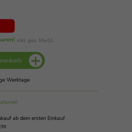
aren!
inkl. ges. MwSt.
+
arenkorb
Tage Werktage
ationen
kauf ab dem ersten Einkauf
cht