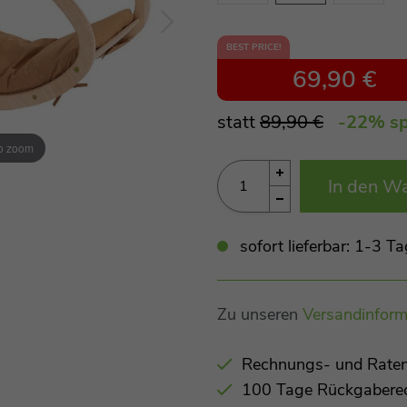
BEST PRICE!
69,90 €
statt
89,90 €
-22
% sp
to zoom
In den W
sofort lieferbar: 1-3 
Zu unseren
Versandinform
Rechnungs- und Raten
100 Tage Rückgabere