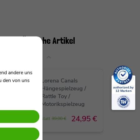
Ähnliche Artikel
rend andere uns
SALE
Lorena Canals
zu den von uns
Hängespielzeug /
Rattle Toy /
Motorikspielzeug
24,95 €
statt
39,00 €