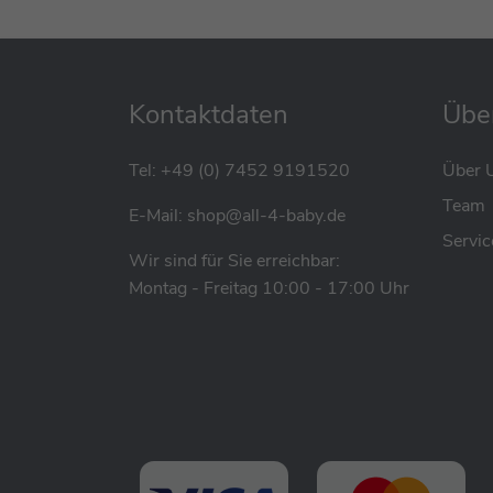
Kontaktdaten
Übe
Tel:
+49 (0) 7452 9191520
Über 
Team
E-Mail:
shop@all-4-baby.de
Servic
Wir sind für Sie erreichbar:
Eigenschaften
Montag - Freitag 10:00 - 17:00 Uhr
Perfekte Ergänzung zur Kletterboge
Kann auch unabhängig verwendet we
Ideal zum Spielen, Ausruhen und Schl
100% Baumwollbezug, der weich und h
Handgefertigt in Europa, Lettland
Der Bezug ist abnehmbar, was eine un