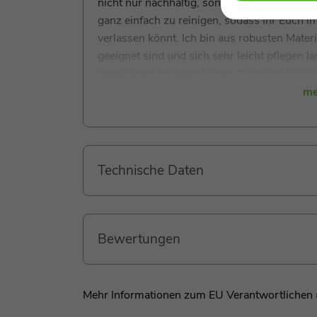
nicht nur nachhaltig, sondern auch von höc
ganz einfach zu reinigen, sodass Ihr
Euch
im
verlassen könnt. Ich bin aus robusten Materi
geeignet sind und sich sehr leicht pflegen l
vielseitiger! Ich biete
Eurem
Kind die Möglich
Schlafgelegenheit umzuwandeln – perfekt fü
me
Bewegung.
Technische Daten
Bewertungen
Mehr Informationen zum EU Verantwortlichen 