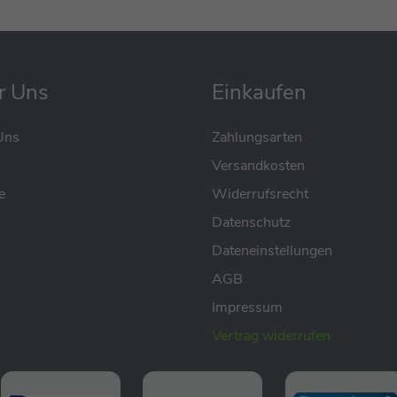
r Uns
Einkaufen
Uns
Zahlungsarten
Versandkosten
e
Widerrufsrecht
Datenschutz
Dateneinstellungen
n Wippe Lemmi
AGB
rden
Impressum
afen
autfreundlich ist
Vertrag widerrufen
komplizierte Reinigung ermöglicht