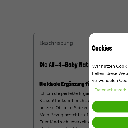
Beschreibung
Cookies
Die All-4-Baby Matratze für den 
Wir nutzen Cookie
helfen, diese Web
verwendeten Cooki
Die ideale Ergänzung für Euren Kletter
Daten­schutz­erk
Ich bin die perfekte Ergänzung für deinen K
Kissen! Ihr könnt mich sowohl zusammen m
nutzen. Ob beim Spielen, Ausruhen oder Schl
Mein Bezug besteht zu 100 % aus weicher, h
Euer
Kind sich jederzeit wohlfühlt. Das Best