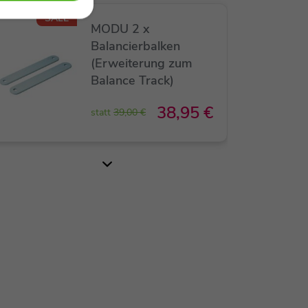
SALE
MODU 2 x
Balancierbalken
(Erweiterung zum
Balance Track)
38,95 €
statt
39,00 €
Stapelstein Board -
Farbe: Dark Green
39,00 €