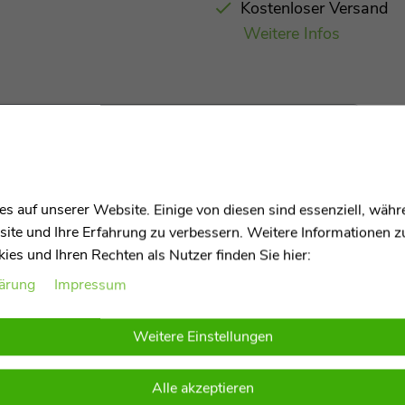
Kostenloser Versand
Weitere Infos
Kletterbogen Lemmi
s auf unserer Website. Einige von diesen sind essenziell, wäh
site und Ihre Erfahrung zu verbessern. Weitere Informationen 
es und Ihren Rechten als Nutzer finden Sie hier:
bogen Lemmi
lärung
Impressum
letterbogen
Lemmi
– ich bin die Matratze und das
it der Kletterbogen Wippe als auch unabhängig
Weitere Einstellungen
afen – ich sorge für Gemütlichkeit und Sicherheit.
autfreundlicher Baumwolle, die dafür sorgt, dass
e daran? Ich bin handgefertigt in Europa und somit
Alle akzeptieren