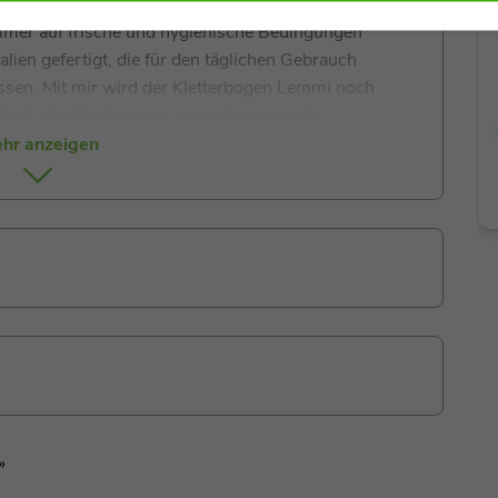
hster Qualität. Durch den abnehmbaren Bezug bin ich
mer auf frische und hygienische Bedingungen
alien gefertigt, die für den täglichen Gebrauch
assen. Mit mir wird der Kletterbogen
Lemmi
noch
keit, das Spielzeug in eine entspannende
r kleine Abenteurer nach einem Tag voller Spiel und
hr anzeigen
»