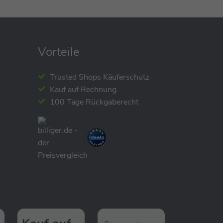
SALE
All4Baby Gymnastic
Vorteile
Ringe
39,90 €
Trusted Shops Käuferschutz
statt
49,95 €
Kauf auf Rechnung
100 Tage Rückgaberecht
SALE
All4Baby
Tellerschaukel / Disc
Swings
39,90 €
statt
49,95 €