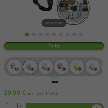
Tap to expand
Farbe
rose
ash
39,90 €
inkl. ges. MwSt.