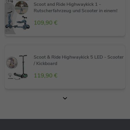
Scoot and Ride Highwaykick 1 -
und dafür sorgt, dass kleine Fahrer stets im Blickfeld
Rutscherfahrzeug und Scooter in einem!
sind.
Die Farbgestaltung ist perfekt auf die stylishen
109,90 €
Farben der Highwaykick 1 Scooter-Serie
abgestimmt.
Scoot & Ride Highwaykick 5 LED - Scooter
/ Kickboard
119,90 €
Scoot and Ride Highwaykick 1 Lifestyle -
Rutscherfahrzeug und Scooter
114,90 €