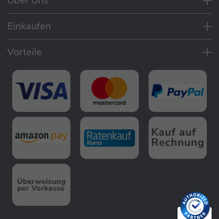
Über Uns
Feuchtigkeit.
Schützt vor Staub, Schmutz und Feuchtigkeit,
Einkaufen
um den Anhänger sauber und trocken zu halten
Reißfester Gummizug sorgt für eine sichere
Vorteile
Passform und einfache Handhabung
Hülle lässt sich mühelos anbringen und wieder
entfernen.
Einfache Befestigung ohne kompliziertes
Zubehör, ideal für schnelle Nutzung
Perfekt für die Aufbewahrung im Keller, in der
Garage oder im Außenbereich
Einfach abwaschbar, um Schmutz und Staub
zu entfernen
Platzsparend verstaubar, sodass sie bei Bedarf
schnell griffbereit ist
Nicht kompatibel mit dem modularen Anhänger
Yuuna