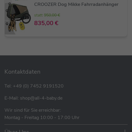
CROOZER Dog Mikke Fahrradanhänger
statt
950,00 €
835,00 €
Eigenschaften
Schutz für Croozer Dog Modelle ab Baujahr
Kontaktdaten
2018 (Mikke & Tammo)
Passgenaue Faltgarage Dog XL/XXL zum
Tel:
+49 (0) 7452 9191520
zuverlässigen Schutz des
Hundetransportanhängers
E-Mail:
shop@all-4-baby.de
Hülle besteht aus strapazierfähigem Polyester-
Wir sind für Sie erreichbar:
Material
Montag - Freitag 10:00 - 17:00 Uhr
Wassersäule von 5.000 mm sorgt für
zuverlässigen Schutz vor Wasser und