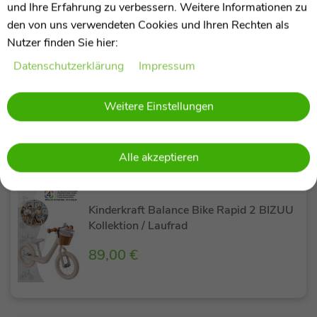
und Ihre Erfahrung zu verbessern. Weitere Informationen zu
den von uns verwendeten Cookies und Ihren Rechten als
SALE
Nutzer finden Sie hier:
Kinderkraft Pilot 2 Buggy / Reisebuggy
Daten­schutz­erklärung
Impressum
statt
199,90 €
189,00 €
Weitere Einstellungen
Alle akzeptieren
Kinderkraft Balance Bike Rapid 2 BIZUU
Kollektion / Laufrad
89,00 €