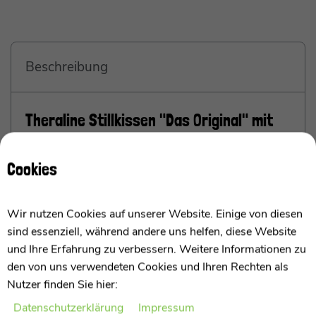
Beschreibung
Theraline Stillkissen "Das Original" mit
Dinkel Füllung inkl. Bezug 190 cm
Cookies
Das original Stillkissen von Theraline mit
Hohlfaser Füllung
Wir nutzen Cookies auf unserer Website. Einige von diesen
sind essenziell, während andere uns helfen, diese Website
Ich bin das Theraline Stillkissen "Das Original" mit
und Ihre Erfahrung zu verbessern. Weitere Informationen zu
Dinkel Füllung und ein beliebtes Stillkissen, das
den von uns verwendeten Cookies und Ihren Rechten als
speziell für werdende Eltern entwickelt wurde. Ich
Nutzer finden Sie hier:
bestehe aus einem weichen Bezug aus 100 %
Baumwolle und einer Füllung aus Bio-Dinkelspelzen.
Daten­schutz­erklärung
Impressum