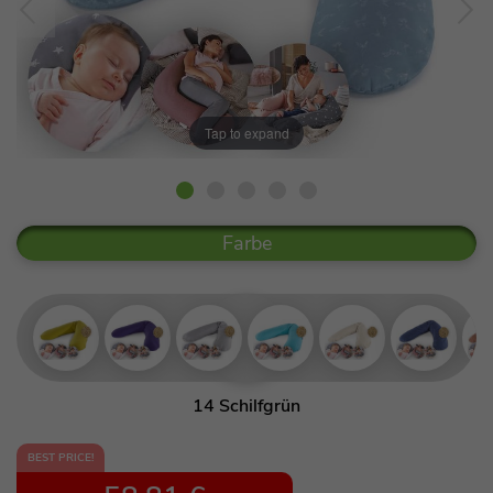
Tap to expand
Farbe
14 Schilfgrün
53 Orientblau
BEST PRICE!