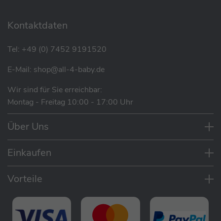
Kontaktdaten
Tel:
+49 (0) 7452 9191520
E-Mail:
shop@all-4-baby.de
Wir sind für Sie erreichbar:
Montag - Freitag 10:00 - 17:00 Uhr
Eigenschaften
Über Uns
Vielseitig einsetzbar, da es für alle
Stillpositionen geeignet ist
Einkaufen
Perfekt zum Schlafen nutzbar, so dass Bauch,
Beine und Arme gut gestützt sind
Vorteile
Hochwertig & extra strapazierfähig für extra
lange Nutzbarkeit
Die Dinkelspelzen sind mehrfach gereinigt
und wärmebehandelt