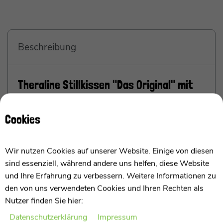
Beschreibung
Theraline Stillkissen "Das Original" mit
Dinkel Füllung inkl. Bezug 190 cm
Cookies
Das original Stillkissen von Theraline mit
Hohlfaser Füllung
Wir nutzen Cookies auf unserer Website. Einige von diesen
sind essenziell, während andere uns helfen, diese Website
Ich bin das Theraline Stillkissen "Das Original" mit
und Ihre Erfahrung zu verbessern. Weitere Informationen zu
Dinkel Füllung und ein beliebtes Stillkissen, das
den von uns verwendeten Cookies und Ihren Rechten als
speziell für werdende Eltern entwickelt wurde. Ich
Nutzer finden Sie hier:
bestehe aus einem weichen Bezug aus 100 %
Baumwolle und einer Füllung aus Bio-Dinkelspelzen.
Daten­schutz­erklärung
Impressum