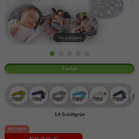
Tap to expand
Farbe
14 Schilfgrün
53 Orientblau
BEST PRICE!