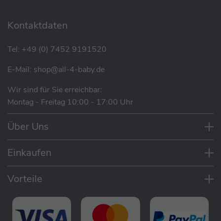
Kontaktdaten
Tel:
+49 (0) 7452 9191520
E-Mail:
shop@all-4-baby.de
Wir sind für Sie erreichbar:
Montag - Freitag 10:00 - 17:00 Uhr
Eigenschaften
Über Uns
Vielseitig einsetzbar, da es für alle
Stillpositionen geeignet ist
Einkaufen
Perfekt zum Schlafen nutzbar, so dass Bauch,
Beine und Arme gut gestützt sind
Vorteile
Hochwertig & extra strapazierfähig für extra
lange Nutzbarkeit
Die Dinkelspelzen sind mehrfach gereinigt
und wärmebehandelt