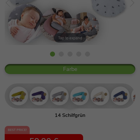
Tap to expand
Farbe
14 Schilfgrün
53 Orientblau
BEST PRICE!