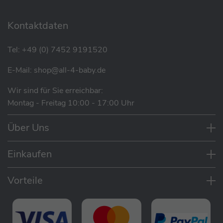
Kontaktdaten
Tel:
+49 (0) 7452 9191520
E-Mail:
shop@all-4-baby.de
Wir sind für Sie erreichbar:
Montag - Freitag 10:00 - 17:00 Uhr
Eigenschaften
Über Uns
Vielseitig einsetzbar, da es für alle
Stillpositionen geeignet ist
Einkaufen
Perfekt zum Schlafen nutzbar, so dass Bauch,
Beine und Arme gut gestützt sind
Vorteile
Hochwertig & extra strapazierfähig für extra
lange Nutzbarkeit
Die Dinkelspelzen sind mehrfach gereinigt
und wärmebehandelt