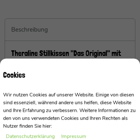
Beschreibung
Theraline Stillkissen "Das Original" mit
Dinkel Füllung inkl. Bezug 190 cm
Cookies
Das original Stillkissen von Theraline mit
Hohlfaser Füllung
Wir nutzen Cookies auf unserer Website. Einige von diesen
sind essenziell, während andere uns helfen, diese Website
Ich bin das Theraline Stillkissen "Das Original" mit
und Ihre Erfahrung zu verbessern. Weitere Informationen zu
Dinkel Füllung und ein beliebtes Stillkissen, das
den von uns verwendeten Cookies und Ihren Rechten als
speziell für werdende Eltern entwickelt wurde. Ich
Nutzer finden Sie hier:
bestehe aus einem weichen Bezug aus 100 %
Baumwolle und einer Füllung aus Bio-Dinkelspelzen.
Daten­schutz­erklärung
Impressum