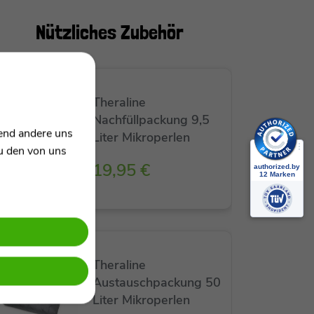
Nützliches
Zubehör
Theraline
Nachfüllpackung 9,5
rend andere uns
Liter Mikroperlen
zu den von uns
19,95 €
Theraline
Austauschpackung 50
Liter Mikroperlen