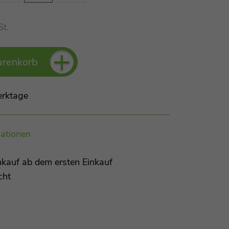
St.
+
arenkorb
erktage
ationen
kauf ab dem ersten Einkauf
cht