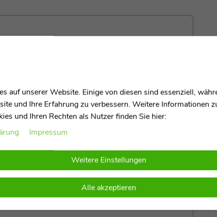
" mit Microperlenfüllung inkl. Bezug 180
s auf unserer Website. Einige von diesen sind essenziell, wäh
site und Ihre Erfahrung zu verbessern. Weitere Informationen 
es und Ihren Rechten als Nutzer finden Sie hier:
üllung
lärung
Impressum
ssen und biete Komfort beim Füttern und pflegen Eures
sign bietet Euch maximalen Komfort und Stabilität
aweichen Mikroperlen
könnt Ihr sicher sein, dass Euer
Weitere Einstellungen
ird. Meine
hochwertigen Bezüge
sind aus Stoffen
e Stoffoberfläche, so weich wie ein Pfirsich oder
Alle akzeptieren
ST Magazin ausgezeichneten Bestnote „sehr gut“
r Stillkissen zertifiziert.