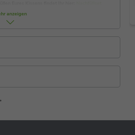
len Eures Kissens findet Ihr hier:
Nachfüllset
hr anzeigen
»