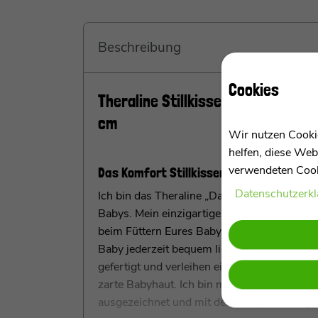
Beschreibung
Cookies
Theraline Stillkissen "Das Komfort
cm
Wir nutzen Cookie
helfen, diese Web
verwendeten Cooki
Das Komfort Stillkissen mit Microperlenf
Daten­schutz­erk
Ich bin das Theraline „Das Komfort“ Stillki
Babys. Mein einzigartiges ergonomisches De
beim Füttern Eures Babys.
Mit meinen ultr
Baby jederzeit bequem liegt und gestützt w
gefertigt und verleihen eine kuschelig weich
zarte Babyhaut. Ich bin mit der vom ÖKOTE
ausgezeichnet und mit dem Toxproof-Siegel fü