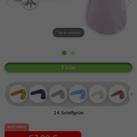
Tap to expand
Farbe
14 Schilfgrün
53 Orientblau
BEST PRICE!