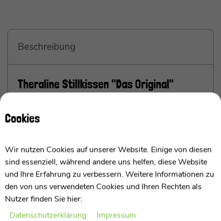
Beschreibung
Theraline Stillkissen "Das Original"
Microperlenfüllung inkl. Bezug 190 cm
Cookies
Perfekte Unterstützung beim Stillen und Füttern
Wir nutzen Cookies auf unserer Website. Einige von diesen
Das Stillkissen mit Mikro-Perlenfüllung von Theraline
sind essenziell, während andere uns helfen, diese Website
ist der optimale Helfer für die unterschiedlichsten
und Ihre Erfahrung zu verbessern. Weitere Informationen zu
Situationen.
den von uns verwendeten Cookies und Ihren Rechten als
Nutzer finden Sie hier:
Stillkissen Original von Theraline
Daten­schutz­erklärung
Impressum