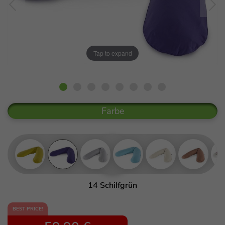
Tap to expand
Farbe
14 Schilfgrün
53 Orientblau
BEST PRICE!