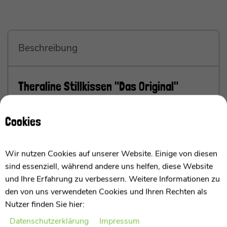
Beschreibung
Theraline Stillkissen "Das Original"
Microperlenfüllung inkl. Bezug 190 cm
Cookies
Perfekte Unterstützung beim Stillen und Füttern
Wir nutzen Cookies auf unserer Website. Einige von diesen
Das Stillkissen mit Mikro-Perlenfüllung von Theraline
sind essenziell, während andere uns helfen, diese Website
ist der optimale Helfer für die unterschiedlichsten
und Ihre Erfahrung zu verbessern. Weitere Informationen zu
Situationen.
den von uns verwendeten Cookies und Ihren Rechten als
Nutzer finden Sie hier:
Stillkissen Original von Theraline
Daten­schutz­erklärung
Impressum