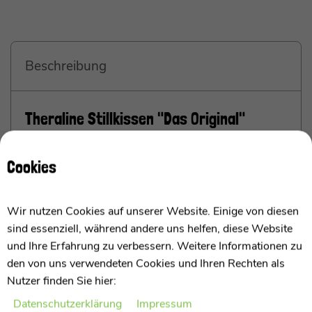
Beschreibung
Theraline Stillkissen "Das Original"
Microperlenfüllung inkl. Bezug 190 cm
Cookies
Perfekte Unterstützung beim Stillen und Füttern
Wir nutzen Cookies auf unserer Website. Einige von diesen
Das Stillkissen mit Mikro-Perlenfüllung von Theraline
sind essenziell, während andere uns helfen, diese Website
ist der optimale Helfer für die unterschiedlichsten
und Ihre Erfahrung zu verbessern. Weitere Informationen zu
Situationen.
den von uns verwendeten Cookies und Ihren Rechten als
Nutzer finden Sie hier:
Stillkissen Original von Theraline
Daten­schutz­erklärung
Impressum