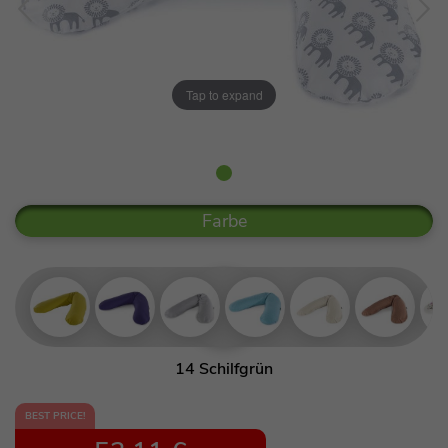
Tap to expand
Farbe
14 Schilfgrün
53 Orientblau
BEST PRICE!