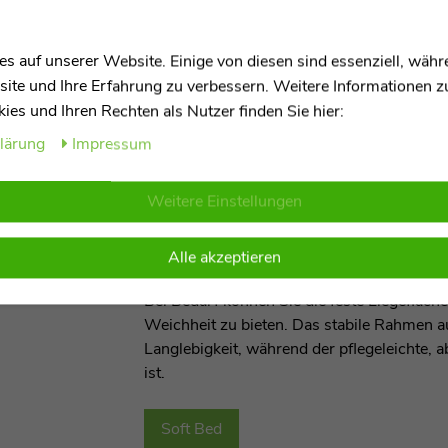
s auf unserer Website. Einige von diesen sind essenziell, wäh
Das Maelson Soft Bed: Das flexible, kom
site und Ihre Erfahrung zu verbessern. Weitere Informationen 
für unterwegs und zuhause
es und Ihren Rechten als Nutzer finden Sie hier:
Das Maelson Soft Bed ist das perfekte falt
klärung
Impressum
Erhältlich in drei Größen, ist es ideal für 
Weitere Einstellungen
Die erhöhte Liegefläche schützt vor kaltem
fast wie auf einer Couch. Die gepolsterte 
die Wirbelsäule Ihres Hundes.
Alle akzeptieren
Bei Bedarf können Sie die feste Liegefläch
Weichheit zu bieten. Das stabile Rahmen a
Langlebigkeit, während der pflegeleichte
ist.
Soft Bed