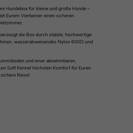
tbare Hundebox für kleine und große Hunde –
tet Eurem Vierbeiner einen sicheren
otelzimmer.
erzeugt die Box durch stabile, hochwertige
hlrahmen, wasserabweisendes Nylon 600D und
Gummiboden und einer abnehmbaren,
lson Soft Kennel höchsten Komfort für Euren
 sichere Reise!