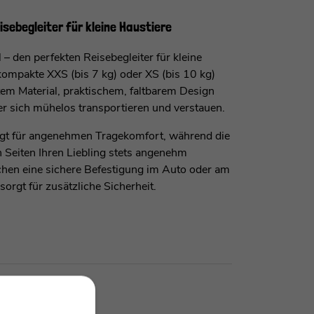
isebegleiter für kleine Haustiere
 den perfekten Reisebegleiter für kleine
kompakte XXS (bis 7 kg) oder XS (bis 10 kg)
tem Material, praktischem, faltbarem Design
r sich mühelos transportieren und verstauen.
rgt für angenehmen Tragekomfort, während die
Seiten Ihren Liebling stets angenehm
ichen eine sichere Befestigung im Auto oder am
sorgt für zusätzliche Sicherheit.