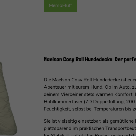
MemoFluff
Maelson Cosy Roll Hundedecke: Der perf
Die Maelson Cosy Roll Hundedecke ist euer
Abenteuer mit eurem Hund. Ob im Auto, zu
deinem Vierbeiner stets warmen Komfort. 
Hohlkammerfaser (7D Doppelfüllung, 200 g/
Feuchtigkeit, selbst bei Temperaturen bis z
Sie ist vielseitig einsetzbar: als gemütlich
platzsparend im praktischen Transportbeut
für Stabilität auf glatten Böden, während d