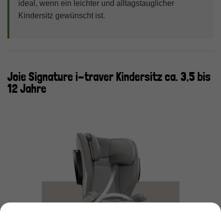
ideal, wenn ein leichter und alltagstauglicher
Kindersitz gewünscht ist.
Joie Signature i-traver Kindersitz ca. 3,5 bis
12 Jahre