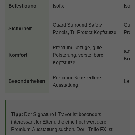
Befestigung
Isofix
Isofix
Guard Surround Safety
Guard
Sicherheit
Panels, Tri-Protect-Kopfstütze
Prote
Premium-Bezüge, gute
atmu
Komfort
Polsterung, verstellbare
Kopf
Kopfstütze
Premium-Serie, edlere
Besonderheiten
Leich
Ausstattung
Tipp:
Der Signature i-Traver ist besonders
interessant für Eltern, die eine hochwertigere
Premium-Ausstattung suchen. Der i-Trillo FX ist