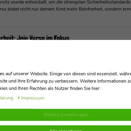
sitz wurde entwickelt, um die strengsten Sicherheitsstandards z
erso bietet nicht nur deinem Kind mehr Beinfreiheit, sondern er
erheit: Joie Verso im Fokus
ale Sicherheit, sondern auch maximale Flexibilität. Dieser vielse
verstellbare Kopfstütze und Rückenlehne sorgen dafür, dass der 
s auf unserer Website. Einige von diesen sind essenziell, wäh
lang verwendet werden kann und somit eine langfristige Lösung fü
site und Ihre Erfahrung zu verbessern. Weitere Informationen 
es und Ihren Rechten als Nutzer finden Sie hier:
klärung
Impressum
sitz für jede Altersstufe
Joie Verso Kindersitz die richtige Sicherheit. Von der Geburt bi
Weitere Einstellungen
hutz. Mit seiner Vielseitigkeit und Flexibilität ist der Joie Vers
f jeder Reise, und der Joie Verso bietet genau das.