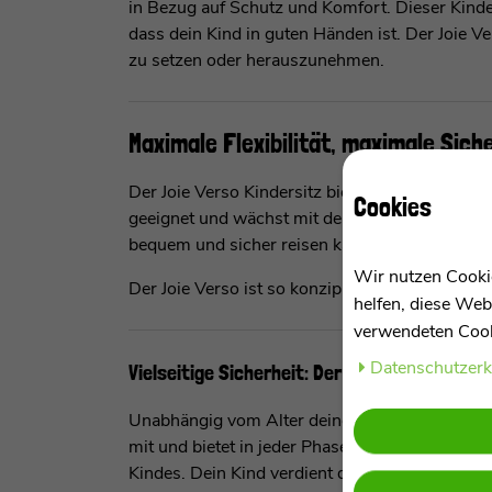
in Bezug auf Schutz und Komfort. Dieser Kinder
dass dein Kind in guten Händen ist. Der Joie V
zu setzen oder herauszunehmen.
Maximale Flexibilität, maximale Sich
Der Joie Verso Kindersitz bietet nicht nur maxim
Cookies
geeignet und wächst mit deinem Kind mit. Die 
bequem und sicher reisen kann.
Wir nutzen Cookie
Der Joie Verso ist so konzipiert, dass er jahre
helfen, diese Web
verwendeten Cooki
Daten­schutz­er
Vielseitige Sicherheit: Der Joie Verso Kinder
Unabhängig vom Alter deines Kindes bietet der 
mit und bietet in jeder Phase den notwendigen Sc
Kindes. Dein Kind verdient den besten Schutz au