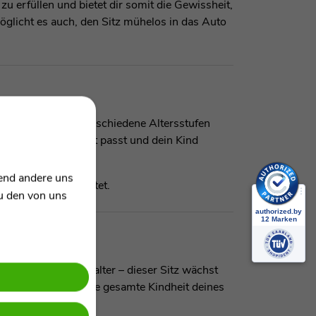
u erfüllen und bietet dir somit die Gewissheit,
möglicht es auch, den Sitz mühelos in das Auto
itige Sitz ist für verschiedene Altersstufen
Sit z immer perfekt passt und dein Kind
rend andere uns
r deine Familie bietet.
zu den von uns
s zum Kindergartenalter – dieser Sitz wächst
o ein Begleiter für die gesamte Kindheit deines