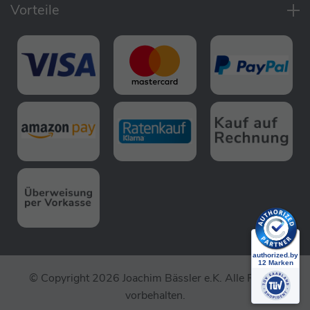
Vorteile
© Copyright 2026 Joachim Bässler e.K. Alle Rechte
vorbehalten.