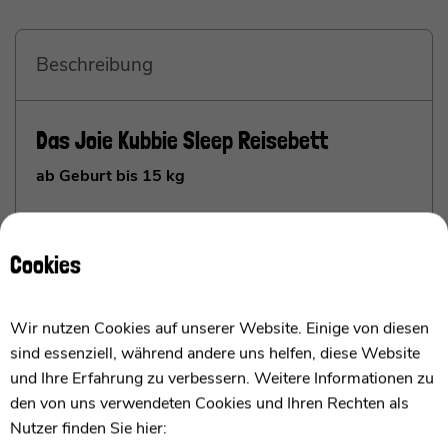
Beschreibung
Das Joie Kubbie Sleep Reisebett
ab Geburt bis 15 kg
Die wichtigsten Punkte im Überblick
Cookies
Reisefreundliches und
kompaktes Design
mit
geringem Gewicht
– Travel-friendly and
compact design with low weight
Wir nutzen Cookies auf unserer Website. Einige von diesen
Seitlich absenkbares Seitenteil
für Co-
sind essenziell, während andere uns helfen, diese Website
Sleeping direkt neben dem Elternbett
– Side
und Ihre Erfahrung zu verbessern. Weitere Informationen zu
panel lowers for co-sleeping right next to the
den von uns verwendeten Cookies und Ihren Rechten als
parents’ bed
Nutzer finden Sie hier: