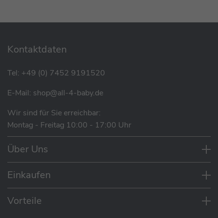
Tissi Matratze für Laufgitter Moritz
69,95 €
Kontaktdaten
Tel:
+49 (0) 7452 9191520
SALE
E-Mail:
shop@all-4-baby.de
Joie Roomie Beistellbett
Wir sind für Sie erreichbar:
statt
159,95 €
Montag - Freitag 10:00 - 17:00 Uhr
128,09 €
Eigenschaften
Über Uns
Beistellbett mit absenkbarem Seitenteil
Befestigung am Elternbett per Gurtsystem
SALE
Einkaufen
Stabile Rahmenkonstruktion für sicheren Schlaf
TiSsi ® Anstellbett / Beistellbett Sophie
und sicheres Spiel
Vorteile
statt
199,95 €
Bassinett-Einhang für vereinfachtes Hinein-
167,92 €