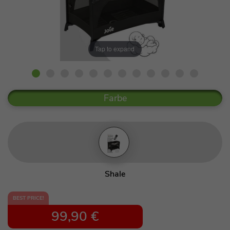
Tap to expand
Farbe
Shale
BEST PRICE!
99,90 €