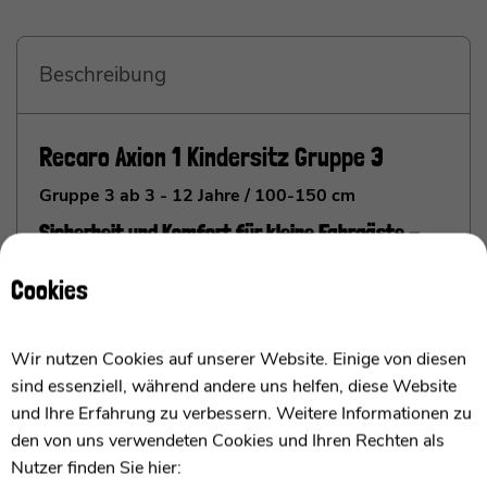
Beschreibung
Recaro Axion 1 Kindersitz Gruppe 3
Gruppe 3 ab 3 - 12 Jahre / 100-150 cm
Sicherheit und Komfort für kleine Fahrgäste -
Der ideale Kindersitz für lange und kurze Reisen
Cookies
Ich bin der Recaro Axion 1 Kindersitz, Euer perfekter
Begleiter für sichere und komfortable Fahrten mit
Eurem Kind. Entwickelt für Kinder von 3 bis 12
Wir nutzen Cookies auf unserer Website. Einige von diesen
Jahren, biete ich ein leichtgewichtiges Design, das
sind essenziell, während andere uns helfen, diese Website
eine mühelose Handhabung garantiert, egal ob auf
und Ihre Erfahrung zu verbessern. Weitere Informationen zu
Langstrecken- oder Kurzstreckenfahrten.
den von uns verwendeten Cookies und Ihren Rechten als
Nutzer finden Sie hier: