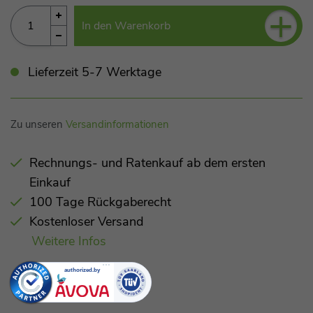
+
In den Warenkorb
Lieferzeit 5-7 Werktage
Zu unseren
Versandinformationen
Rechnungs- und Ratenkauf ab dem ersten
Einkauf
100 Tage Rückgaberecht
Kostenloser Versand
Weitere Infos