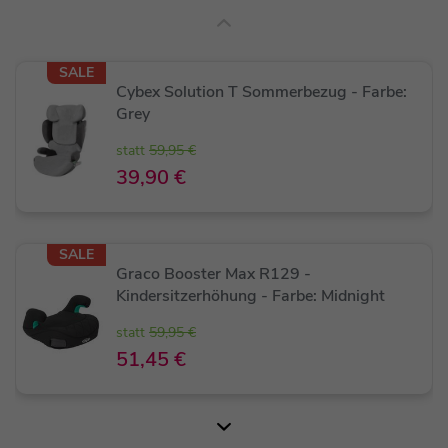
unterstützt. Mit mehreren Neigungswinkeln der
Rückenlehne achte ich auf die Gesundheit der
Wirbelsäule Eures Kindes. Außerdem passt sich
SALE
meine Rückenlehne den Konturen des
Cybex Solution T Sommerbezug - Farbe:
Fahrzeugsitzes an und bietet zusätzliche Stabilität.
Grey
statt
59,95 €
Ein Kisseneinsatz sorgt für optimale Unterstützung
39,90 €
des Beckenbereichs. Ich habe sechseckig geformte
Lüftungslöcher in der Rückseite, die die
Luftzirkulation verbessern und den Luftstrom
fördern. So leite ich Wärme schnell ab, um einen
SALE
Graco Booster Max R129 -
angenehm kühlen Sitzkomfort zu gewährleisten.
Kindersitzerhöhung - Farbe: Midnight
statt
59,95 €
51,45 €
SALE