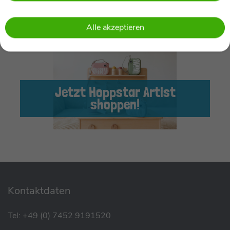
Fotorahmen, Fotofilter, eine Selfie Kamera auf der
Rückseite, Videofunktion, und vieles mehr!
Alle akzeptieren
Jetzt Hoppstar Artist
shoppen!
Kontaktdaten
Tel:
+49 (0) 7452 9191520