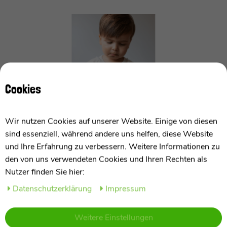
Cookies
Wir nutzen Cookies auf unserer Website. Einige von diesen
Hol dir jetzt die Hoppstar Artist Kamera und lass
sind essenziell, während andere uns helfen, diese Website
deine kreativen Ideen sofort Wirklichkeit werden!
und Ihre Erfahrung zu verbessern. Weitere Informationen zu
Mit der Möglichkeit, Fotos in nur 3 Sekunden
den von uns verwendeten Cookies und Ihren Rechten als
auszudrucken, bist du immer bereit für den
Nutzer finden Sie hier:
nächsten Schnappschuss.
Also zögere nicht und sichere dir noch heute deine
Daten­schutz­erklärung
Impressum
eigene digitale Sofort-Druck-Kamera!
Weitere Einstellungen
Die Hoppstar Artist bietet außerdem noch: