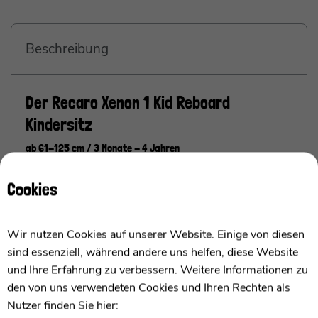
Beschreibung
Der Recaro Xenon 1 Kid Reboard
Kindersitz
ab 61-125 cm / 3 Monate - 4 Jahren
Cookies
Der Reboard Kindersitz ab 3 Monaten.
Ich bin der Recaro Xenon 1 Kid Reboard Kindersitz,
der ideale Begleiter für Euer Kind ab ca. 3 Monaten
Wir nutzen Cookies auf unserer Website. Einige von diesen
bis zum 7. Lebensjahr. Mit einer Größe von 61 cm
sind essenziell, während andere uns helfen, diese Website
bis 125 cm passe ich mich flexibel an die
und Ihre Erfahrung zu verbessern. Weitere Informationen zu
Bedürfnisse Eures Kindes in jeder
den von uns verwendeten Cookies und Ihren Rechten als
Entwicklungsphase an. In den ersten 15 Monaten
Nutzer finden Sie hier: