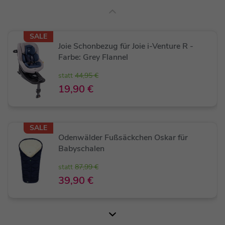
atmungsaktiven, hautfreundlichen Stoffe den
Komfort an heißen Tagen erhöhen. Mein waschbarer
Stoffbezug ist ein zusätzliches Plus.
SALE
Joie Schonbezug für Joie i-Venture R -
Ich bin neigbar bis zu 135° vorwärtsgerichtet und
Farbe: Grey Flannel
165° rückwärtsgerichtet, um maximalen Komfort zu
statt
44,95 €
bieten. Mein trapezförmiger Seitenaufprallschutz
19,90 €
absorbiert Aufprallkräfte und reduziert das
Verletzungsrisiko bei Seitenkollisionen.
SALE
Odenwälder Fußsäckchen Oskar für
Babyschalen
statt
87,99 €
39,90 €
SALE