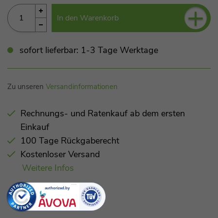
+
In den Warenkorb
sofort lieferbar: 1-3 Tage Werktage
Zu unseren
Versandinformationen
Rechnungs- und Ratenkauf ab dem ersten
Einkauf
100 Tage Rückgaberecht
Kostenloser Versand
Weitere Infos