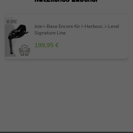
Joie i-Base Encore für i-Harbour, i-Level
Signature Line
199,95 €
Eigenschaften
Erfüllt den höchsten Sicherheitsstandard ECE
R129/03 mit Seitenaufpralltest
Dank i-Size Zertifizierung Nutzung auf allen
i-Size zugelassenen Sitzpositionen im Auto
möglich