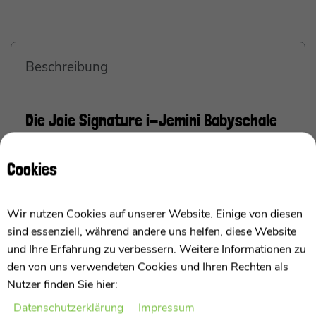
Beschreibung
Die Joie Signature i-Jemini Babyschale
bis 13 kg
Cookies
ab Geburt bis 85 cm / ca. 13 kg
Wir nutzen Cookies auf unserer Website. Einige von diesen
Die moderne und sichere Babyschale
sind essenziell, während andere uns helfen, diese Website
Ich bin die Joie i-Jemini Babyschale und transportiere
und Ihre Erfahrung zu verbessern. Weitere Informationen zu
Euer Kind
ab Geburt bis es ca. 85 cm groß
ist
den von uns verwendeten Cookies und Ihren Rechten als
sicher in Eurem Auto. Mit meiner
i-Size
Nutzer finden Sie hier:
Zertifizierung bin ich auf allen zugelassenen
Daten­schutz­erklärung
Impressum
Sitzpositionen
in Eurem Fahrzeug nutzbar und