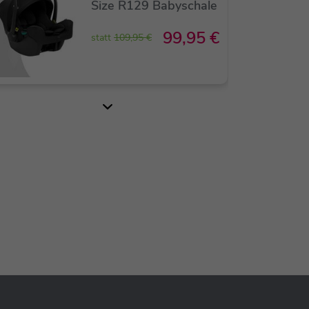
Size R129 Babyschale
99,95 €
statt
109,95 €
Britax Römer Baby-
Safe Core Base /
Isofixbase
129,90 €
SALE
Joie i-Snug 2
Babyschale i-Size 40-