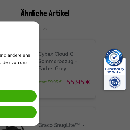
Ähnliche Artikel
SALE
Cybex Cloud G
rend andere uns
Sommerbezug -
zu den von uns
Farbe: Grey
55,95 €
statt
59,95 €
SALE
Graco SnugLite™ i-