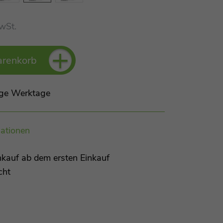
MwSt.
+
arenkorb
Tage Werktage
ationen
kauf ab dem ersten Einkauf
cht