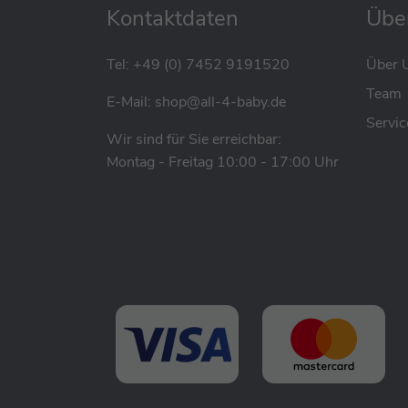
Kontaktdaten
Übe
im Sommer und bietet im Winter angenehme 
komfortabel. Mein erweitertes Sonnenverde
Tel:
+49 (0) 7452 9191520
Über 
Schatzes zuverlässig vor schädlicher UV-St
Team
Ich fördere eine gesunde Körperhaltung dur
E-Mail:
shop@all-4-baby.de
Entwicklung des Kindes von Anfang an unters
Servic
Wir sind für Sie erreichbar:
Leichtgewicht und somit benutzerfreundlic
Montag - Freitag 10:00 - 17:00 Uhr
Das Anschnallen erfolgt schnell und unkom
sicherere Befestigung im Fahrzeug biete ic
(separat erhältlich).
Zudem sind meine hochwertigen, pflegeleicht
Eigenschaften auch nach mehrmaligem Wa