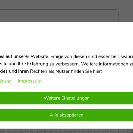
 Babyschale
s auf unserer Website. Einige von diesen sind essenziell, wäh
site und Ihre Erfahrung zu verbessern. Weitere Informationen 
es und Ihren Rechten als Nutzer finden Sie hier:
 geprüft,
zuverlässiger Schutz bei jeder Fahrt,
lärung
Impressum
imum safety from birth, i-Size certified, reliable
m 0–13 kg
Weitere Einstellungen
besserte Luftzirkulation
reduziert Schwitzen, sorgt
hable AirFlow system, improved ventilation reduces
Alle akzeptieren
imate
es Gewicht erleichtert Tragen, Einbau und Wechsel
tra lightweight & practical, low weight makes carrying,