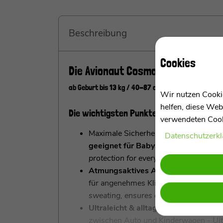
Beschreibung
Cookies
Die Avionaut Cosmo 2.0 AirFlow -
ab Geburt bis 13 kg / 40-87 cm
Wir nutzen Cookie
helfen, diese Web
Die wichtigsten Punkte im Überblick
verwendeten Cooki
Maximale Sicherheit ab Geburt, i-Size
Daten­schutz­erk
geeignet für Babys von 0–13 kg
- Max
protection for every trip, suitable fro
Atmungsaktives AirFlow-System, ver
für angenehmes Klima im Sitz
- Breat
sweating, ensures comfortable seat cl
Ultraleicht & alltagstauglich
, gering
zwischen Auto und Kinderwagen
- Ul